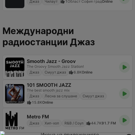
Джаз
Чилаут
1
Област София град
Online
Международни
радиостанции Джаз
Smooth Jazz - Groov
The Groovy Smooth Jazz Station!
Джаз
Смуут джаз
6.8K
Online
101 SMOOTH JAZZ
The best smooth jazz mix
Джаз
Лесна за слушане
Смуут джаз
15.8K
Online
Metro FM
Джаз
Хип-хоп
R&B / Соул
44.7K
91.7 FM