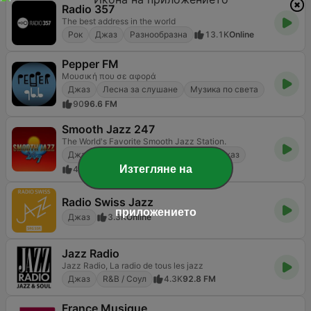
Radio 357
The best address in the world
Рок
Джаз
Разнообразна
13.1K
Online
Pepper FM
Μουσική που σε αφορά
Джаз
Лесна за слушане
Музика по света
90
96.6 FM
Smooth Jazz 247
The World's Favorite Smooth Jazz Station.
Джаз
Лесна за слушане
Смуут джаз
Изтегляне на
435
Online
Radio Swiss Jazz
приложението
Джаз
3.3K
Online
Jazz Radio
Jazz Radio, La radio de tous les jazz
Джаз
R&B / Соул
4.3K
92.8 FM
France Musique