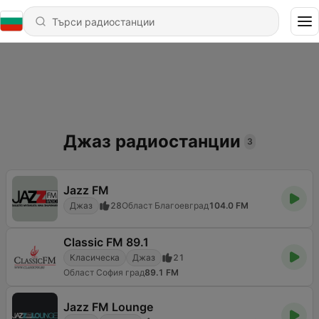
Джаз радиостанции
3
Jazz FM
Джаз
28
Област Благоевград
104.0 FM
Classic FM 89.1
Класическа
Джаз
21
Област София град
89.1 FM
Jazz FM Lounge