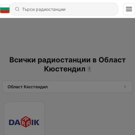
Всички радиостанции в Област
Кюстендил
1
Област Кюстендил