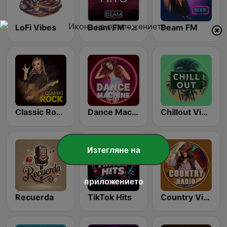
LoFi Vibes
Beam FM - Adult Hits
Beam FM
Classic Rock Station
Dance Machine
Chillout Vibes
Изтегляне на
приложението
Recuerda
TikTok Hits
Country Vibes