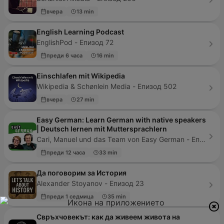
вчера
13 min
English Learning Podcast
EnglishPod - Епизод 72
преди 6 часа
16 min
Einschlafen mit Wikipedia
Wikipedia & Schønlein Media - Епизод 502
вчера
27 min
Easy German: Learn German with native speakers
| Deutsch lernen mit Muttersprachlern
Cari, Manuel und das Team von Easy German - Епизод 712
преди 12 часа
33 min
Да поговорим за История
Alexander Stoyanov - Епизод 23
преди 1 седмица
35 min
Свръхчовекът: как да живеем живота на