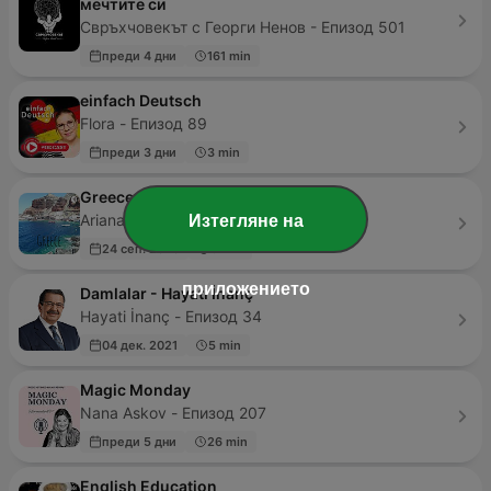
мечтите си
Свръхчовекът с Георги Ненов - Епизод 501
преди 4 дни
161 min
einfach Deutsch
Flora - Епизод 89
преди 3 дни
3 min
Greece
Ariana Baker - Епизод 1
Изтегляне на
24 сеп. 2020
5 min
приложението
Damlalar - Hayati İnanç
Hayati İnanç - Епизод 34
04 дек. 2021
5 min
Magic Monday
Nana Askov - Епизод 207
преди 5 дни
26 min
English Education