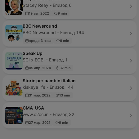
Stacey Reay - Епизод 6
19 авг. 2022
9 min
BBC Newsround
BBC Newsround - Епизод 164
преди 3 часа
6 min
Speak Up
SCI x EOBI - Епизод 1
05 апр. 2024
37 min
Storie per bambini Italian
kiskeya life - Епизод 144
31 мар. 2022
13 min
CMA-USA
www.c2cc.in - Епизод 32
27 мар. 2021
9 min