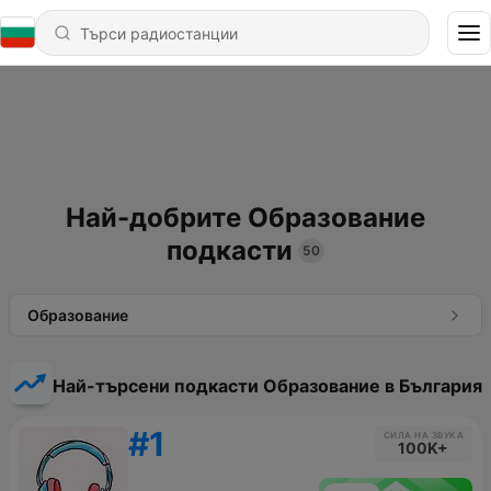
Най-добрите Образование
подкасти
50
Образование
Най-търсени подкасти Образование в България
#1
СИЛА НА ЗВУКА
100K+