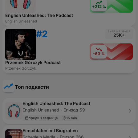
+212 %
English Unleashed: The Podcast
English Unleashed
#2
СИЛА НА ЗВУКА
25K+
-63 %
Przemek Górczyk Podcast
Przemek Górczyk
Топ подкасти
English Unleashed: The Podcast
English Unleashed - Епизод 69
преди 1 седмица
15 min
Einschlafen mit Biografien
Schønlein Media - Епизод 266