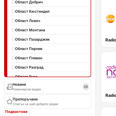
Област Добрич
Област Кюстендил
Област Ловеч
Област Монтана
Област Пазарджик
Област Перник
Област Плевен
Област Разград
Област Русе
Новини
Област Силистра
24
Новинарски радиа
Област Сливен
Препоръчани
Списък на най-добрите радиа
Област Смолян
Подкастове
Област София град