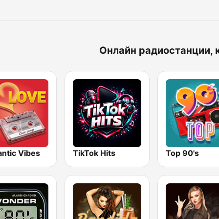
Онлайн радиостанции, 
ntic Vibes
TikTok Hits
Top 90's