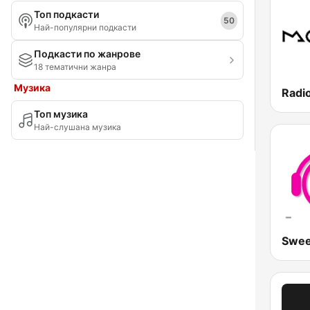
Топ подкасти
Област Стара Загора
50
Най-популярни подкасти
Област Търговище
Подкасти по жанрове
18 тематични жанра
Област Хасково
Музика
Област Шумен
Топ музика
Област Ямбол
Най-слушана музика
Пловдив
Софийска област