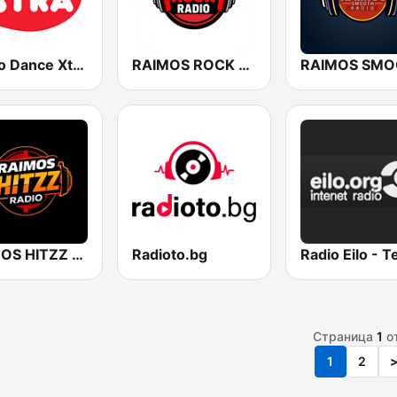
Metro Dance Xtra Radio
RAIMOS ROCK RADIO
RAIMOS HITZZ RADIO
Radioto.bg
Страница
1
о
1
2