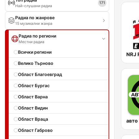
171
Най-слушани радиа
Радиа по жанрове
15 музикални жанра
Радиа по региони
Местни радиа
Всички региони
Велико Търново
Област Благоевград
Област Бургас
Област Варна
Област Видин
Област Враца
авто
Област Габрово