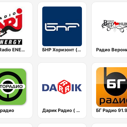
NRJ Radio ENERGY
БНР Хоризонт (BNR Horizont)
 радио
Дарик Радио ( Darik Radio )