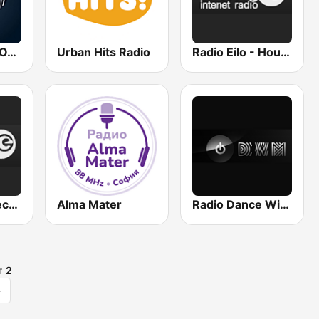
RAIMOS SMOOTH RADIO
Urban Hits Radio
Radio Eilo - House Radio
Radio Eilo - Techno Radio
Alma Mater
Radio Dance With Me
т
2
>