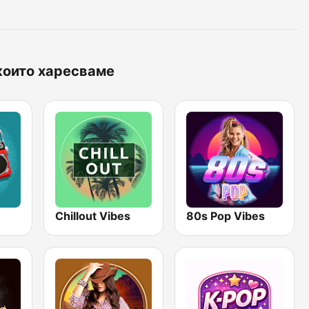
които харесваме
Chillout Vibes
80s Pop Vibes