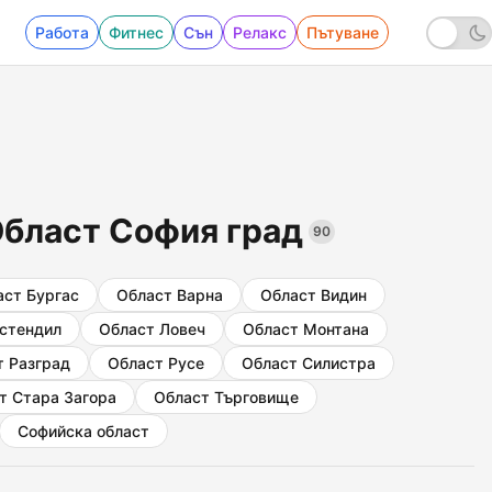
Работа
Фитнес
Сън
Релакс
Пътуване
Област София град
90
аст Бургас
Област Варна
Област Видин
стендил
Област Ловеч
Област Монтана
т Разград
Област Русе
Област Силистра
т Стара Загора
Област Търговище
Софийска област