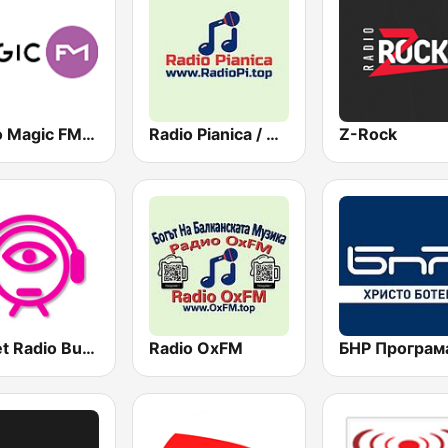
Radio Magic FM 92.4
Radio Pianica / Радио Пияника
Z-Rock
Sweet Radio Bulgaria
Radio OxFM