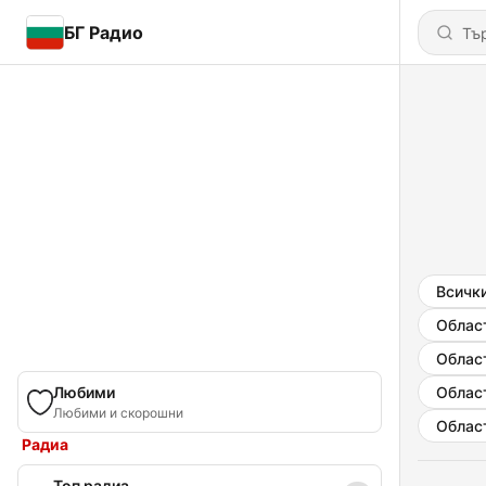
БГ Радио
Всичк
Облас
Облас
Любими
Облас
Любими и скорошни
Облас
Радиа
Топ радиа