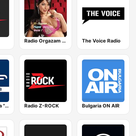
Radio Orgazam BG
The Voice Radio
БНР Програма "Христо Ботев" (BNR Botev)
Radio Z-ROCK
Bulgaria ON AIR