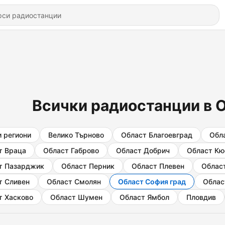
Всички радиостанции в 
и региони
Велико Търново
Област Благоевград
Обл
т Враца
Област Габрово
Област Добрич
Област Кю
т Пазарджик
Област Перник
Област Плевен
Облас
т Сливен
Област Смолян
Област София град
Облас
т Хасково
Област Шумен
Област Ямбол
Пловдив