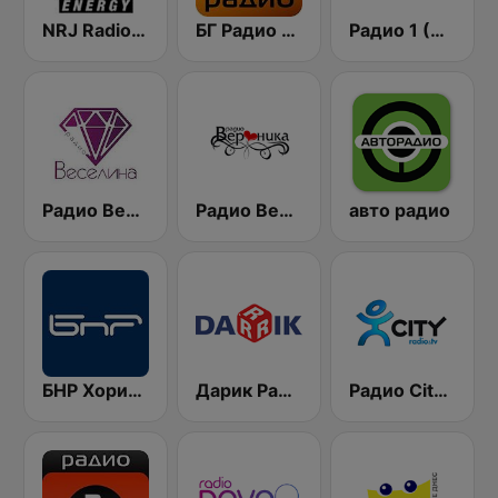
NRJ Radio ENERGY
БГ Радио 91.9 ( BG Radio )
Радио 1 (Radio 1)
Радио Веселина 99.1 FM
Радио Вероника 96.7 (Radio Veronika)
авто радио
БНР Хоризонт (BNR Horizont)
Дарик Радио ( Darik Radio )
Радио City 99.7 FM