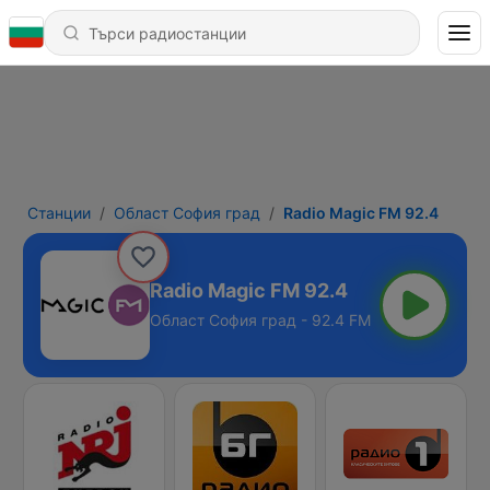
Станции
Област София град
Radio Magic FM 92.4
Radio Magic FM 92.4
Област София град - 92.4 FM