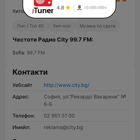
Хитове до скъсване!
Поп / Топ 40
Хип-хоп
Музика по света
Честоти Радио City 99.7 FM:
Sofia:
99.7 FM
Контакти
Уебсайт
http://www.city.bg/
Адрес:
София, ул.”Рикардо Вакарини” №
6-Б
Телефон:
02 951 51 00
Имейл:
reklama@city.bg