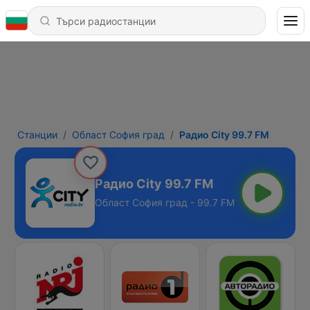
Станции
Област София град
Радио City 99.7 FM
Радио City 99.7 FM
Област София град - 99.7 FM