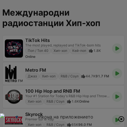
Международни
радиостанции Хип-хоп
TikTok Hits
The most played, replayed and TikTok-born hits
Поп / Топ 40
Хип-хоп
Кей-поп
1.8K
Online
Metro FM
Джаз
Хип-хоп
R&B / Соул
44.7K
91.7 FM
100 Hip Hop and RNB FM
Your #1 Station for Today's R&B Hip Hop and Throwbacks
Хип-хоп
R&B / Соул
1.6K
Online
Skyrock
Premier sur le Rap
Хип-хоп
R&B / Соул
65K
96.0 FM