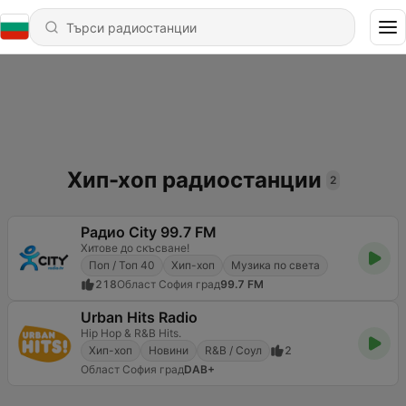
Хип-хоп радиостанции
2
Радио City 99.7 FM
Хитове до скъсване!
Поп / Топ 40
Хип-хоп
Музика по света
218
Област София град
99.7 FM
Urban Hits Radio
Hip Hop & R&B Hits.
Хип-хоп
Новини
R&B / Соул
2
Област София град
DAB+