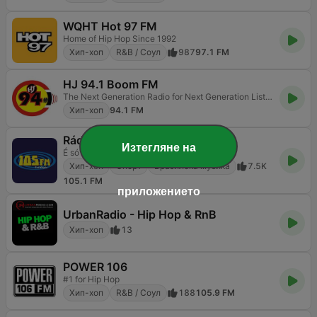
WQHT Hot 97 FM
Home of Hip Hop Since 1992
Хип-хоп
R&B / Соул
987
97.1 FM
HJ 94.1 Boom FM
The Next Generation Radio for Next Generation Listeners!
Хип-хоп
94.1 FM
Rádio 105 FM
Изтегляне на
É só Alegria
Хип-хоп
Спорт
Бразилска музика
7.5K
105.1 FM
приложението
UrbanRadio - Hip Hop & RnB
Хип-хоп
13
POWER 106
#1 for Hip Hop
Хип-хоп
R&B / Соул
188
105.9 FM