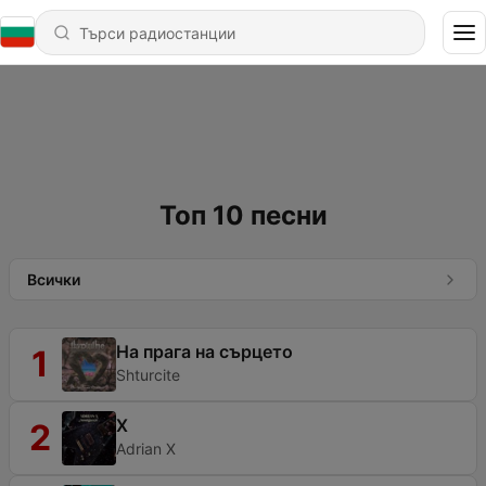
Топ 10 песни
Всички
На прага на сърцето
1
Shturcite
X
2
Adrian X