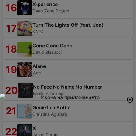
X-perience
16
Deep Zone Project
Turn The Lights Off (feat. Jon)
17
KATO
Gone Gone Gone
18
David Blasucci
Alane
19
Wes
No Face No Name No Number
20
Modern Talking
Genie In a Bottle
21
Christina Aguilera
X
22
Jason Derulo