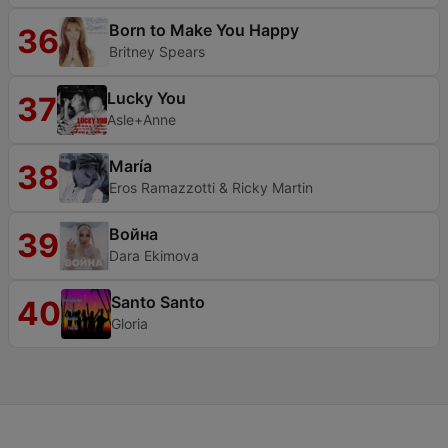
Born to Make You Happy
36
Britney Spears
Lucky You
37
Asle+Anne
María
38
Eros Ramazzotti & Ricky Martin
Война
39
Dara Ekimova
Santo Santo
40
Gloria