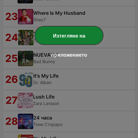
Where Is My Husband
23
Shay7
Тони Стораро (Live)
24
Изтегляне на
Тони Стораро
NUEVAYoL
приложението
25
Bad Bunny
It's My Life
26
Dr. Alban
Lush Life
27
Zara Larsson
24 часа
28
Тони Стораро