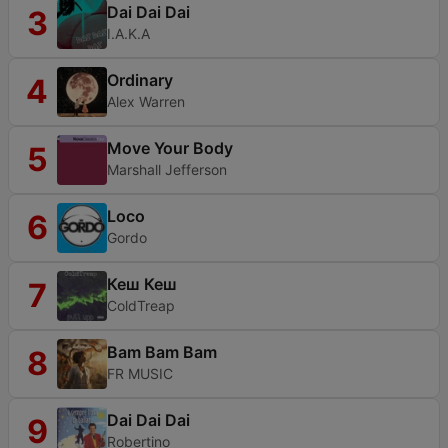
Dai Dai Dai
3
I.A.K.A
Ordinary
4
Alex Warren
Move Your Body
5
Marshall Jefferson
Loco
6
Gordo
Кеш Кеш
7
ColdTreap
Bam Bam Bam
8
FR MUSIC
Dai Dai Dai
9
Robertino