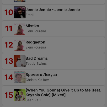
Jennie Jennie - Jennie Jennie
10
Fredi
Mistiko
11
Eleni Foureira
Reggaeton
12
Eleni Foureira
Bad Dreams
13
Teddy Swims
Времето Лекува
14
Christo Kidikov
(When You Gonna) Give It Up to Me [feat.
15
Keyshia Cole] [Mixed]
Sean Paul