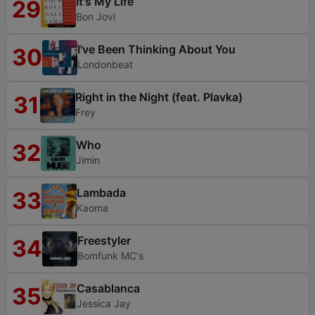
It's My Life
29
Bon Jovi
I've Been Thinking About You
30
Londonbeat
Right in the Night (feat. Plavka)
31
Frey
Who
32
Jimin
Lambada
33
Kaoma
Freestyler
34
Bomfunk MC's
Casablanca
35
Jessica Jay