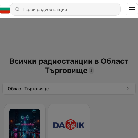
Всички радиостанции в Област
Търговище
2
Област Търговище