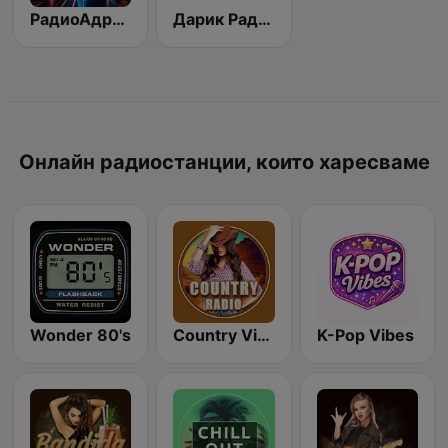
РадиоАдреналина
Дарик Радио ( Darik Radio )
Онлайн радиостанции, които харесваме
Wonder 80's
Country Vibes
K-Pop Vibes