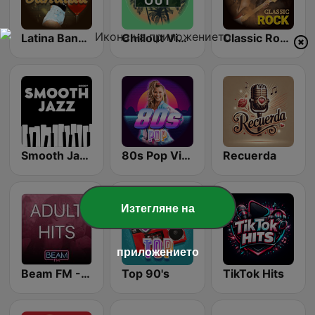
Latina Bandida!
Chillout Vibes
Classic Rock Station
Smooth Jazz - Groov
80s Pop Vibes
Recuerda
Изтегляне на
приложението
Beam FM - Adult Hits
Top 90's
TikTok Hits