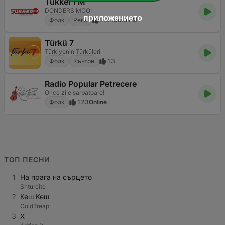
Tukker FM
DONDERS MOOI
приложението
Фолк
Реге
2.3K
90.0 FM
Türkü 7
Türkiyenin Türküleri
Фолк
Кънтри
13
Radio Popular Petrecere
Orice zi e sarbatoare!
Фолк
123
Online
ТОП ПЕСНИ
1
На прага на сърцето
Shturcite
2
Кеш Кеш
ColdTreap
3
X