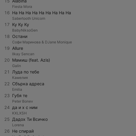
15
Alabina
Fiesta Mora
16
Ha Ha Ha Ha Ha Ha Ha Ha Ha
Sabertooth Unicorn
17
Ку Ку Ку
BabyNiksoGen
18
Остани
Софи Маринова & DJane Monique
19
Allure
Ilkay Sencan
20
Мамиш (feat. Azis)
Galin
21
Луда по тебе
Камелия
22
Сбърка адреса
Emilia
23
Губя те
Peter Bonev
24
да и х с ним
KXLXSH
25
Дадох Ти Всичко
Lorena
26
Не спирай