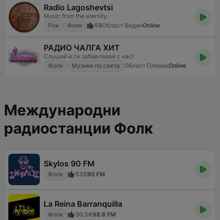
Radio Lagoshevtsi
Music from the eternity.
Рок
Фолк
59
Област Видин
Online
РАДИО ЧАЛГА ХИТ
Слушай и се забавлявай с нас!
Фолк
Музика по света
Област Плевен
Online
Международни
радиостанции Фолк
Skylos 90 FM
Фолк
535
90 FM
La Reina Barranquilla
Фолк
30.5K
98.6 FM