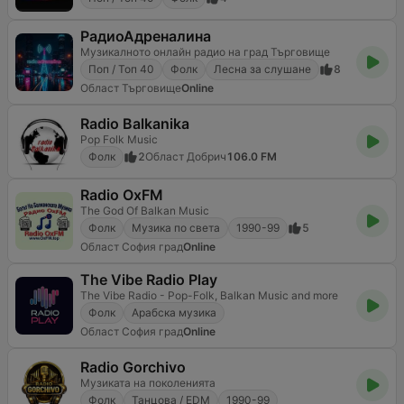
РадиоАдреналина
Mузикалното онлайн радио на град Търговище
Поп / Топ 40
Фолк
Лесна за слушане
8
Област Търговище
Online
Radio Balkanika
Pop Folk Music
Фолк
2
Област Добрич
106.0 FM
Radio OxFM
The God Of Balkan Music
Фолк
Музика по света
1990-99
5
Област София град
Online
The Vibe Radio Play
The Vibe Radio - Pop-Folk, Balkan Music and more
Фолк
Арабска музика
Област София град
Online
Radio Gorchivo
Музиката на поколенията
Фолк
Танцова / EDM
1990-99