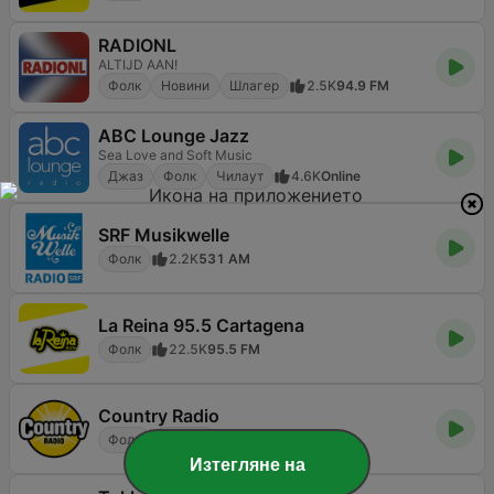
RADIONL
ALTIJD AAN!
Фолк
Новини
Шлагер
2.5K
94.9 FM
ABC Lounge Jazz
Sea Love and Soft Music
Джаз
Фолк
Чилаут
4.6K
Online
SRF Musikwelle
Фолк
2.2K
531 AM
La Reina 95.5 Cartagena
Фолк
22.5K
95.5 FM
Country Radio
Фолк
Кънтри
537
89.5 FM
Изтегляне на