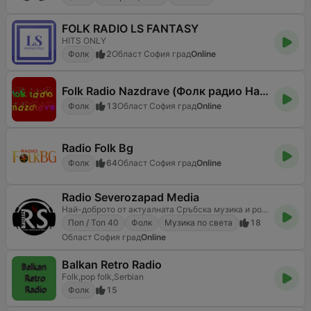
FOLK RADIO LS FANTASY
HITS ONLY
Фолк
2
Област София град
Online
Folk Radio Nazdrave (Фолк радио Наздраве)
Фолк
13
Област София град
Online
Radio Folk Bg
Фолк
64
Област София град
Online
Radio Severozapad Media
Най-доброто от актуалната Сръбска музика и родния Фолк.
Поп / Топ 40
Фолк
Музика по света
18
Област София град
Online
Balkan Retro Radio
Folk,pop folk,Serbian
Фолк
15