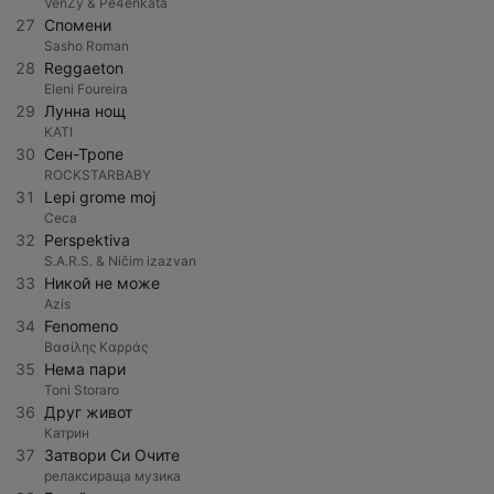
VenZy & Pe4enkata
27
Спомени
Sasho Roman
28
Reggaeton
Eleni Foureira
29
Лунна нощ
KATI
30
Сен-Тропе
ROCKSTARBABY
31
Lepi grome moj
Ceca
32
Perspektiva
S.A.R.S. & Ničim izazvan
33
Никой не може
Azis
34
Fenomeno
Βασίλης Καρράς
35
Нема пари
Toni Storaro
36
Друг живот
Катрин
37
Затвори Си Очите
релаксираща музика