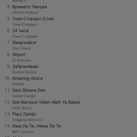
Adrian X
4
Времето Лекува
Christo Kidikov
5
Тони Стораро (Live)
Тони Стораро
6
24 часа
Тони Стораро
7
Sleepwalker
Desi Slava
8
Airport
Dj Damyan
9
Забранявам
Rumen Borilov
10
Amazing Grace
Sidarta
11
Seni Görene Dek
Samet Gergin
12
Sidi Mansour (Allah Allah Ya Baba)
Fady Bazzi
13
Placi Zemljo
Dragana Mirkovic
14
Има Ли Те, Няма Ли Те
ВИГ Сигнал