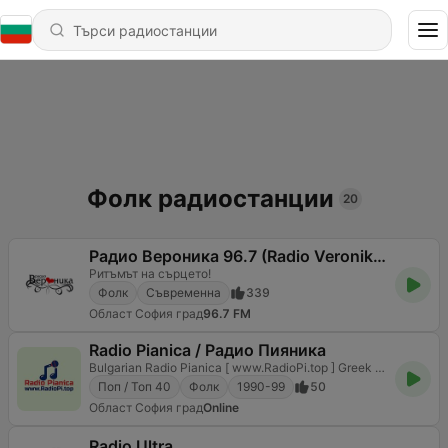
Фолк радиостанции
20
Радио Вероника 96.7 (Radio Veronika)
Ритъмът на сърцето!
Фолк
Съвременна
339
Област София град
96.7 FM
Radio Pianica / Радио Пияника
Bulgarian Radio Pianica [ www.RadioPi.top ] Greek Music - Greece Music / Laika , Rempetika , Zeimpek
Поп / Топ 40
Фолк
1990-99
50
Област София град
Online
Radio Ultra