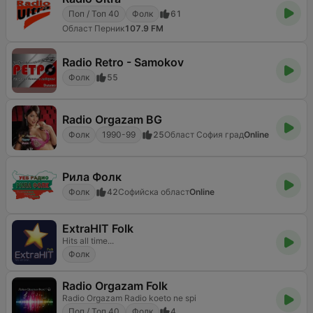
Поп / Топ 40
Фолк
61
Област Перник
107.9 FM
Radio Retro - Samokov
Фолк
55
Radio Orgazam BG
Фолк
1990-99
25
Област София град
Online
Рила Фолк
Фолк
42
Софийска област
Online
ExtraHIT Folk
Hits all time...
Фолк
Radio Orgazam Folk
Radio Orgazam Radio koeto ne spi
Поп / Топ 40
Фолк
4