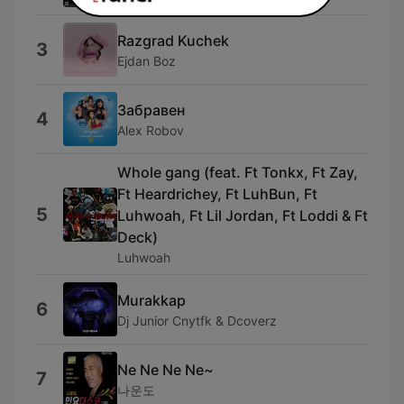
Razgrad Kuchek
3
Ejdan Boz
Забравен
4
Alex Robov
Whole gang (feat. Ft Tonkx, Ft Zay,
Ft Heardrichey, Ft LuhBun, Ft
5
Luhwoah, Ft Lil Jordan, Ft Loddi & Ft
Deck)
Luhwoah
Murakkap
6
Dj Junior Cnytfk & Dcoverz
Ne Ne Ne Ne~
7
나운도