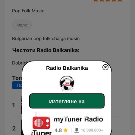
Pop Folk Music
Фолк
Bulgarian pop folk chalga music
Честоти Radio Balkanika:
Dobrich:
106.0 FM
Radio Balkanika
Топ песни
Последните 7 дни
Последните 30 дни
Изтегляне на
Preslava Aneliq
1
Preslava & Elena
приложението
Attack
2
Ejdan Boz