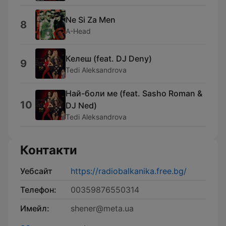
Ne Si Za Men
8
A-Head
Келеш (feat. DJ Deny)
9
Tedi Aleksandrova
Най-боли ме (feat. Sasho Roman &
10
DJ Ned)
Tedi Aleksandrova
Контакти
Уебсайт
https://radiobalkanika.free.bg/
Телефон:
00359876550314
Имейл:
shener@meta.ua