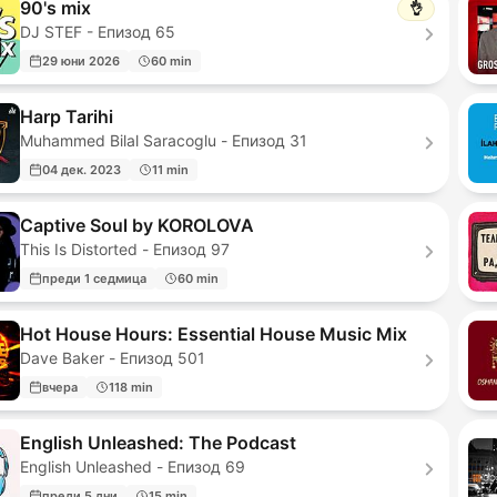
90's mix
👌
DJ STEF - Епизод 65
29 юни 2026
60 min
Harp Tarihi
Muhammed Bilal Saracoglu - Епизод 31
04 дек. 2023
11 min
Captive Soul by KOROLOVA
This Is Distorted - Епизод 97
преди 1 седмица
60 min
Hot House Hours: Essential House Music Mix
Dave Baker - Епизод 501
вчера
118 min
English Unleashed: The Podcast
English Unleashed - Епизод 69
преди 5 дни
15 min