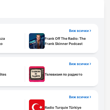
Виж всички
sza
Frank Off The Radio: The
go
Frank Skinner Podcast
Виж всички
êtes
Телевизия по радиото
Виж всички
Radio Turquie Türkiye