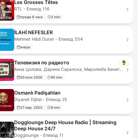
Les Grosses Têtes
RTL - Епизод 116
преди 8 часа
2 min
İLAHİ NEFESLER
Mehmet Hâdi Duran - Епизод 554
вчера
Телевизия по радиото
👌
Анна Цолова, Дарина Сарелска, Миролюба Бенатова - Епизод 98
03 юли 2026
95 min
Osmanlı Padişahları
Diyanet Dijital - Епизод 25
27 мар. 2023
8 min
Dogglounge Deep House Radio | Streaming
Deep House 24/7
Dogglounge - Епизод 11