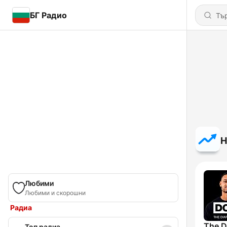
БГ Радио
Н
Любими
Любими и скорошни
Радиа
Топ радиа