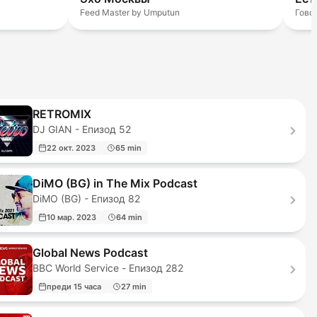
Feed Master by Umputun
Гово
RETROMIX
DJ GIAN - Епизод 52
22 окт. 2023
65 min
DiMO (BG) in The Mix Podcast
DiMO (BG) - Епизод 82
10 мар. 2023
64 min
Global News Podcast
BBC World Service - Епизод 282
преди 15 часа
27 min