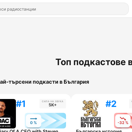
Топ подкастове 
ай-търсени подкасти в България
#1
#2
СИЛА НА ЗВУКА
5K+
0 %
-32 %
The Diary Of A CEO with Steven Bartlett
Българска история