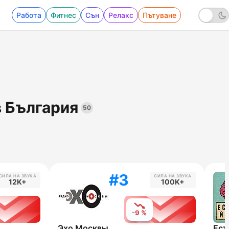
Работа
Фитнес
Сън
Релакс
Пътуване
в България
50
#3
СИЛА НА ЗВУКА
СИЛА НА ЗВУКА
12K+
100K+
-9 %
Эхо Москвы
Ест