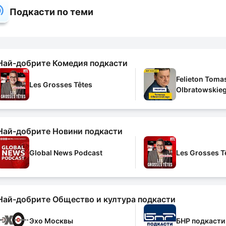
Подкасти по теми
Най-добрите Комедия подкасти
Felieton Toma
Les Grosses Têtes
Olbratowskie
Най-добрите Новини подкасти
Global News Podcast
Les Grosses T
Най-добрите Общество и култура подкасти
Эхо Москвы
БНР подкасти