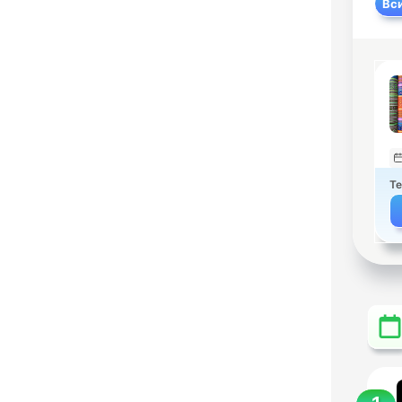
Вс
Те