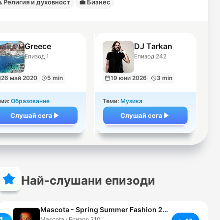

Религия и духовност
💼
Бизнес
Greece
DJ Tarkan
Епизод 1
Епизод 242
26 май 2020
5 min
19 юни 2026
3 min
ми:
Образование
Теми:
Музика
Слушай сега
Слушай сега
Най-слушани епизоди
Mascota - Spring Summer Fashion 2026
Mascota · Епизод 210