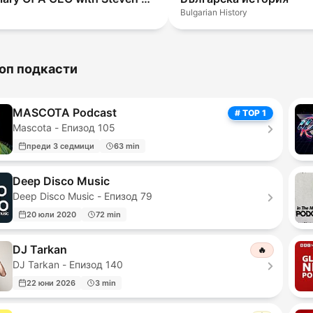
Bulgarian History
оп подкасти
MASCOTA Podcast
# TOP 1
Mascota - Епизод 105
преди 3 седмици
63 min
Deep Disco Music
Deep Disco Music - Епизод 79
20 юли 2020
72 min
DJ Tarkan
🔥
DJ Tarkan - Епизод 140
22 юни 2026
3 min