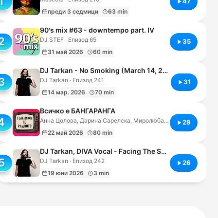
1
47
преди 3 седмици
63 min
90's mix #63 - downtempo part. IV
2
DJ STEF · Епизод 65
35
31 май 2026
60 min
DJ Tarkan - No Smoking (March 14, 2026)
3
DJ Tarkan · Епизод 241
31
14 мар. 2026
70 min
Всичко е БАНГАРАНГА
4
Анна Цолова, Дарина Сарелска, Миролюба Бенатова · Епизод 117
29
22 май 2026
80 min
DJ Tarkan, DIVA Vocal - Facing The Sun (Original Mix)
5
DJ Tarkan · Епизод 242
26
19 юни 2026
3 min