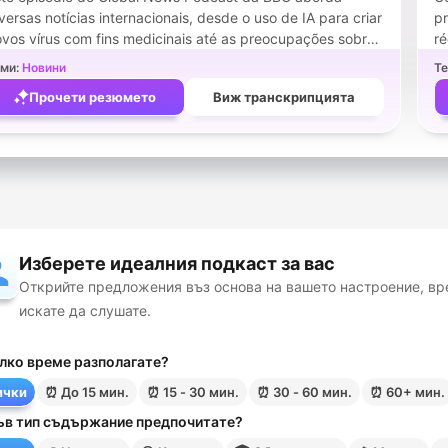
versas notícias internacionais, desde o uso de IA para criar
pr
vos vírus com fins medicinais até as preocupações sobre
ré
 segurança de estoques de armas nos EUA. O programa
au
ми:
Новини
Те
mbém discute a multa multibilionária aplicada à Meta por
ab
Прочети резюмето
Виж транскрипцията
scos à segurança infantil e a controvérsia em torno do
tr
w de comédia de Amanda Knox. A reportagem explora
nda investigações sobre o desaparecimento de
tudantes no México, os perigos da desinformação online
bre tratamentos de câncer e a devolução de um artefato
stórico a uma abadia na Inglaterra.
Изберете идеалния подкаст за вас
Открийте предложения въз основа на вашето настроение, вре
искате да слушате.
лко време разполагате?
ички
⏰
До 15 мин.
⏰
15 - 30 мин.
⏰
30 - 60 мин.
⏰
60+ мин.
ъв тип съдържание предпочитате?