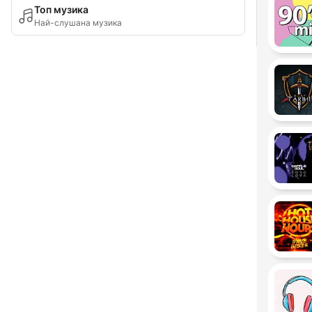
Топ музика
Най-слушана музика