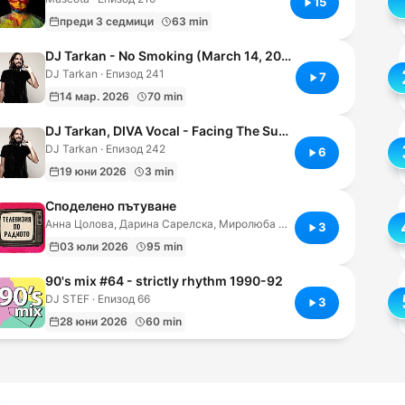
15
преди 3 седмици
63 min
DJ Tarkan - No Smoking (March 14, 2026)
DJ Tarkan · Епизод 241
7
14 мар. 2026
70 min
DJ Tarkan, DIVA Vocal - Facing The Sun (Original Mix)
DJ Tarkan · Епизод 242
6
19 юни 2026
3 min
Споделено пътуване
Анна Цолова, Дарина Сарелска, Миролюба Бенатова · Епизод 121
3
03 юли 2026
95 min
90's mix #64 - strictly rhythm 1990-92
DJ STEF · Епизод 66
3
28 юни 2026
60 min