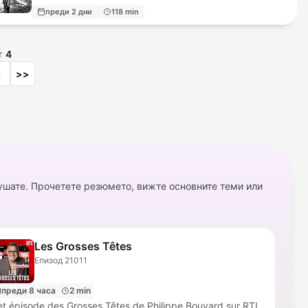
преди 2 дни
118 min
т
4
>
>>
ушате. Прочетете резюмето, вижте основните теми или
Les Grosses Têtes
Епизод 21011
преди 8 часа
2 min
t épisode des Grosses Têtes de Philippe Bouvard sur RTL