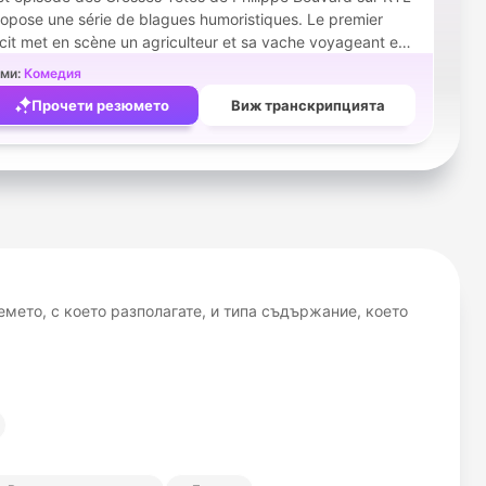
opose une série de blagues humoristiques. Le premier
cit met en scène un agriculteur et sa vache voyageant en
tostop, tandis que le second présente une situation
ми:
Комедия
surde impliquant un conducteur de Ferrari et un poulet à
Прочети резюмето
Виж транскрипцията
ois pattes.
мето, с което разполагате, и типа съдържание, което