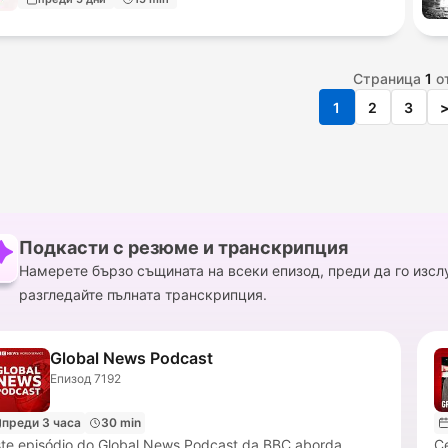
Страница
1
о
1
2
3
Подкасти с резюме и транскрипция
Намерете бързо същината на всеки епизод, преди да го изсл
разгледайте пълната транскрипция.
Global News Podcast
Епизод 7192
преди 3 часа
30 min
ste episódio do Global News Podcast da BBC aborda
Ce