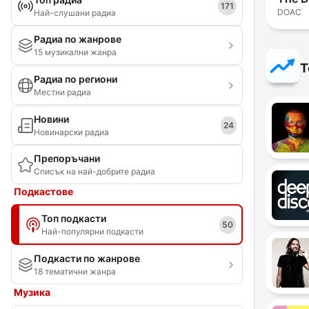
171
DOAC
Най-слушани радиа
Радиа по жанрове
15 музикални жанра
Т
Радиа по региони
Местни радиа
Новини
24
Новинарски радиа
Препоръчани
Списък на най-добрите радиа
Подкастове
Топ подкасти
50
Най-популярни подкасти
Подкасти по жанрове
18 тематични жанра
Музика