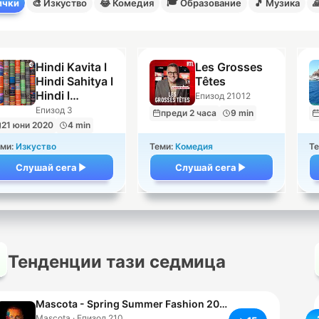
🎓
ички
🎨
Изкуство
😂
Комедия
Образование
🎵
Музика

Hindi Kavita l
Les Grosses
Hindi Sahitya l
Têtes
Hindi l
Епизод 21012
Recitation l
Епизод 3
преди 2 часа
9 min
21 юни 2020
4 min
ми:
Изкуство
Теми:
Комедия
Те
Слушай сега
Слушай сега
Тенденции тази седмица
Mascota - Spring Summer Fashion 2026
Mascota · Епизод 210