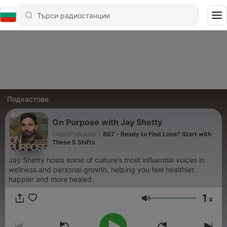
Подкастове
On Purpose with Jay Shetty
iHeartPodcasts
|
867 - Ready to Find Love? Start with
These 5 Shifts
Jay Shetty hosts some of culture’s most influential voices in
wellness and personal growth, helping you feel healthier,
happier and more healed.
1
x
Сила на звука