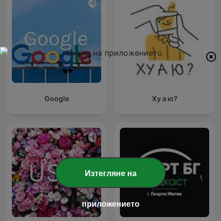
Google
Ху а ю?
Изтегляне на
приложението