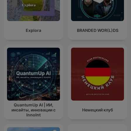
Explora
BRANDED WOR(L)DS
QuantumUp AI | ИИ,
инсайты, инновации с
Немецкий клуб
InnoInt