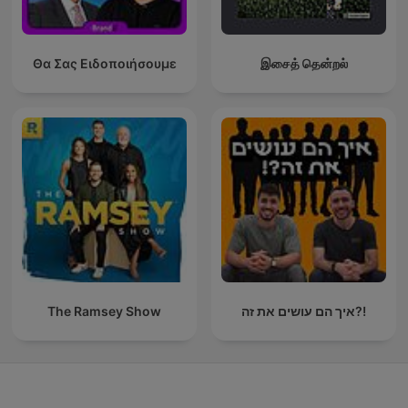
Θα Σας Ειδοποιήσουμε
இசைத் தென்றல்
The Ramsey Show
איך הם עושים את זה?!