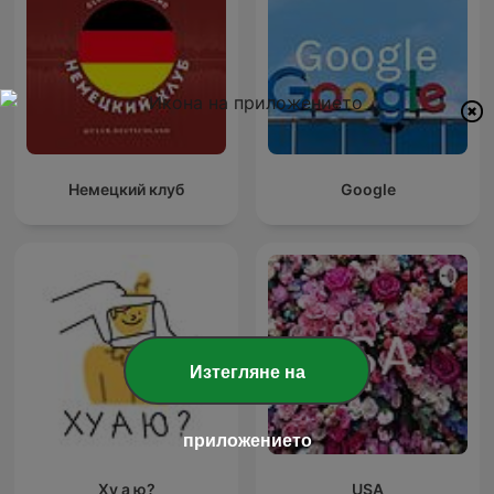
Немецкий клуб
Google
Изтегляне на
приложението
Ху а ю?
USA