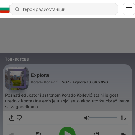
Подкастове
Explora
Korado Korlević
|
267 - Explora 16.06.2026.
Poznati edukator i astronom Korado Korlević stalni je gost
urednik kontaktne emisije u kojoj se svakog utorka obračunava
sa zagonetkama.
1
x
Сила на звука