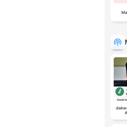
Ma
dakwa
A