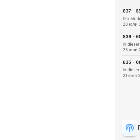
Акц
-
837
6
28 юли 
-
836
6
25 юли 
-
835
6
21 юли 