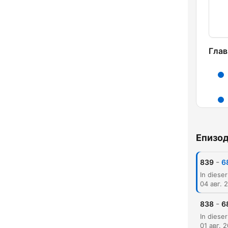
Глав
Епизо
-
839
6
04 авг. 
-
838
6
01 авг. 