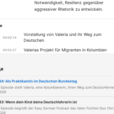
Notwendigkeit, Resilienz gegenüber
aggressiver Rhetorik zu entwickeln.
и
Vorstellung von Valeria und ihr Weg zum
00:00:14
Deutschen
Valerias Projekt für Migranten in Kolumbien
00:02:27
Das Internationale Parlamentsstipendium (IPS)
00:04:10
ди
Praktikum bei der AfD und politische Arbeit im
00:09:47
Bundestag
84: Als Praktikantin im Deutschen Bundestag
Reflektionen über das Praktikum und politisch
00:17:44
Widersprüche
2026
Persönliche Erkenntnisse und Resilienz
00:22:35
83: Wenn dein Kind deine Deutschlehrerin ist
In dieser Episode begrüßt der Easy German Podcast das Vater-Tochter-Duo Chris und Heidi, die aus d
Кликнете върху глава, за да преминете директно към този момент
2026