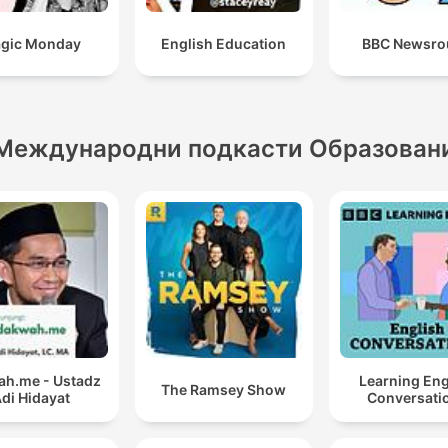
gic Monday
English Education
BBC Newsro
Международни подкасти Образован
h.me - Ustadz
Learning Eng
The Ramsey Show
di Hidayat
Conversati