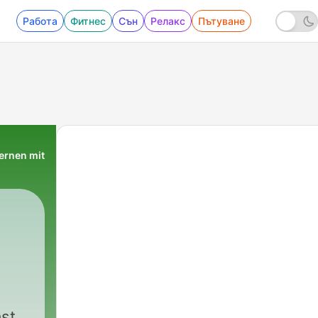
Работа
Фитнес
Сън
Релакс
Пътуване
ernen mit
|
839 - 684: Als Praktikanti
st,