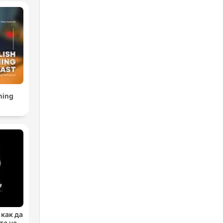
h
ning
st.
wie
 как да
та на