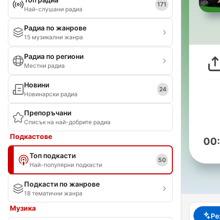
171
Най-слушани радиа
Радиа по жанрове
15 музикални жанра
Радиа по региони
Местни радиа
Новини
24
Новинарски радиа
Препоръчани
Списък на най-добрите радиа
Подкастове
00
Топ подкасти
50
Най-популярни подкасти
Подкасти по жанрове
18 тематични жанра
Музика
Ре