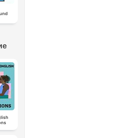
und
ие
lish
ons