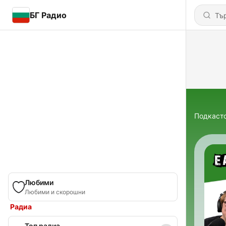
БГ Радио
Подкаст
Любими
Любими и скорошни
Радиа
Топ радиа