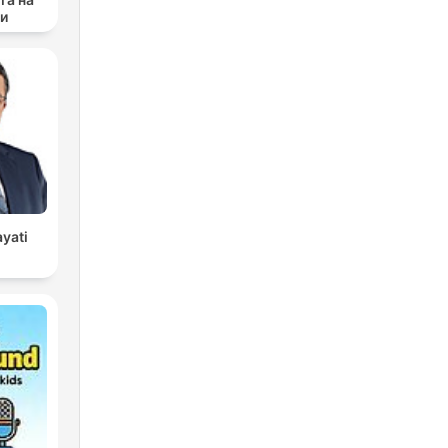
си
ayati