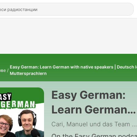
Easy German: Learn German with native speakers | Deutsch l
ове
Muttersprachlern
Easy German:
Learn German
with native
Cari, Manuel und das Team von Easy German
On the Easy German podca