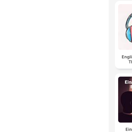
Engl
T
Ein