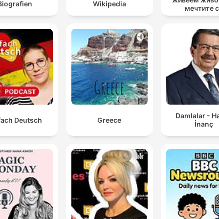
Biografien
Wikipedia
мечтите 
Distanz zu entwickeln, um mit schwierigen oder aggressiven
Situationen umzugehen.
Damlalar - H
fach Deutsch
Greece
İnanç