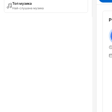
Топ музика
Най-слушана музика
Р