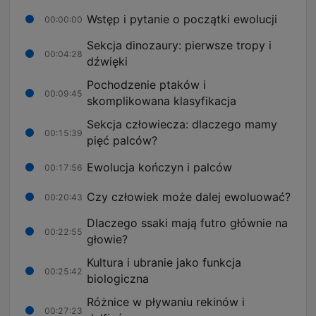
Wstęp i pytanie o początki ewolucji
00:00:00
Sekcja dinozaury: pierwsze tropy i
00:04:28
dźwięki
Pochodzenie ptaków i
00:09:45
skomplikowana klasyfikacja
Sekcja człowiecza: dlaczego mamy
00:15:39
pięć palców?
Ewolucja kończyn i palców
00:17:56
Czy człowiek może dalej ewoluować?
00:20:43
Dlaczego ssaki mają futro głównie na
00:22:55
głowie?
Kultura i ubranie jako funkcja
00:25:42
biologiczna
Różnice w pływaniu rekinów i
00:27:23