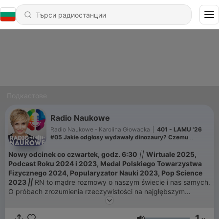
Подкастове
Radio Naukowe
Radio Naukowe - Karolina Głowacka
|
401 - LAMU '26
#05 Jakie odgłosy wydawały dinozaury? Czemu
człowiek ma pięć palców?
Nowy odcinek co czwartek, godz. 6:30
||
Wirtuale 2025,
Podcast Roku 2024 i 2023, Medal Polskiego Towarzystwa
Fizycznego 2024, Popularyzator Nauki 2023, Pop Science
2023
||
RN to mądre rozmowy o naszym świecie i nas samych.
O próbach zrozumienia rzeczywistości na najgłębszym
poziomie. Rozmawiam z naukowcami i naukowczyniami, którzy
- fenomenalnie! - opowiadają o swoich badaniach i
1