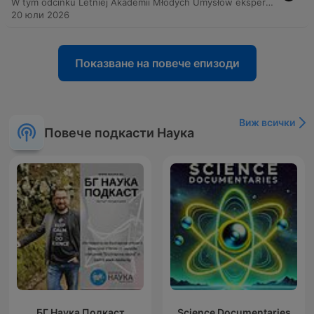
W tym odcinku Letniej Akademii Młodych Umysłów eksperci odpowiadają na fascynujące pytania dotyczące świata zwierząt. Rozważamy mechanizmy zachowań domowych pupili, takie jak wycie psów czy relacje między kotami a psami, oraz badamy biologiczne zależności między wielkością organizmu a długością życia. Program przybliża również tajemnice innych gatunków – od mechanizmu widzenia u kotów i ochrony jeży, przez funkcjonowanie nietoperzy i ryb, aż po inteligencję delfinów. Na koniec dr Mikołaj Kaczmarski analizuje biologiczną możliwość istnienia smoków, rozważając ograniczenia fizyczne latających stworzeń oraz kulturowe postrzeganie tych legendarnych istot.
20 юли 2026
Показване на повече епизоди
Виж всички
Повече подкасти Наука
БГ Наука Подкаст
Science Documentaries