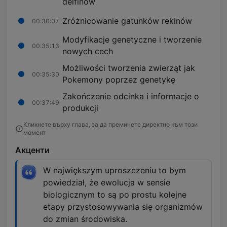
delfinów
Zróżnicowanie gatunków rekinów
00:30:07
Modyfikacje genetyczne i tworzenie
00:35:13
nowych cech
Możliwości tworzenia zwierząt jak
00:35:30
Pokemony poprzez genetykę
Zakończenie odcinka i informacje o
00:37:49
produkcji
Кликнете върху глава, за да преминете директно към този
момент
Акценти
W największym uproszczeniu to bym
powiedział, że ewolucja w sensie
biologicznym to są po prostu kolejne
etapy przystosowywania się organizmów
do zmian środowiska.