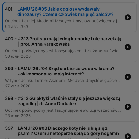
-
401
LAMU '26 #05 Jakie odgłosy wydawały
dinozaury? Czemu człowiek ma pięć palców?
Odcinek Letniej Akademii Młodych Umysłów poświęcony jest zagadnieniom ewolucji, dinozaurów oraz budowy ciała człowieka. Eksperci wyjaśniają procesy powstawania życia, mechanizmy adaptacji organizmów oraz fascynujące aspekty biologiczne, takie jak pochodzenie ptaków czy liczba palców u kręgowców. Rozmowa obejmuje także szeroki zakres tematów ewolucyjnych, od mechanizmów redukcji palców u zwierząt i pochodzenia kończyn, przez adaptacje ludzkiego ciała do ciepłego klimatu, aż po różnice w budowie rekinów i delfinów. Eksperci omawiają również możliwości i ograniczenia inżynierii genetycznej w kontekście tworzenia nowych cech oraz wpływ cywilizacji na ewolucję człowieka.
04 авг. 2026
-
400
#313 Protisty mają jedną komórkę i nie narzekają
| prof. Anna Karnkowska
Odcinek poświęcony jest fascynującemu i złożonemu światu protistów, analizując ich różnorodność – od pasożytniczych ameb wpływających na zachowanie gospodarzy, po organizmy modelowe o niezwykłych zdolnościach adaptacyjnych. Rozmówcy omawiają ewolucję systematyki biologicznej, która odchodzi od tradycyjnych królestw na rzecz supergrup, oraz znaczenie procesów takich jak endosymbioza i kleptoplastia w kształtowaniu eukariotów. Podczas rozmowy poruszane są kwestie nowoczesnej genomiki, która podważa przekonanie o prostocie organizmów jednokomórkowych. Eksperci przybliżają mechanizmy życia mikroorganizmów, rolę fitoplanktonu w ekosystemach oraz wyzwania związane z badaniem i hodowlą tych niezwykłych istot w warunkach laboratoryjnych.
30 юли 2026
-
399
LAMU '26 #04 Skąd się bierze woda w kranie?
Jak kosmonauci mają Internet?
W tym odcinku Letniej Akademii Młodych Umysłów goście odpowiadają na pytania dzieci dotyczące technologii, kosmosu i historii. Rozmowy obejmują tematy takie jak budowa cyberprzestrzeni, komunikacja z Marsa oraz ewolucyjny wpływ gotowania na organizm człowieka. Eksperci poruszają również kwestie ekologiczne i technologiczne, wyjaśniając procesy uzdatniania wody w poznańskim Akwanecie oraz złożoność produkcji plastiku. Dyskusja obejmuje także wyzwania związane z recyklingiem, rolę tworzyw sztucznych w medycynie oraz znaczenie opakowań wielorazowych dla ochrony środowiska.
27 юли 2026
-
398
#312 Galaktyki właśnie stały się jeszcze większą
zagadką | dr Anna Durkalec
Odcinek poświęcony jest fascynującej ewolucji wszechświata, od gęstej plazmy po złożone struktury galaktyczne. Rozmówcy analizują różnorodność galaktyk, procesy ich zderzeń oraz rolę ciemnej materii i energii w kształtowaniu kosmosu, przyglądając się jednocześnie strukturze Drogi Mlecznej. Program omawia przełomowe znaczenie nowoczesnych technologii, takich jak teleskop Jamesa Webba, który dostarcza danych podważających dotychczasowe modele kosmologiczne. Eksperci poruszają tematy odkryć Edwina Hubble'a, zagadki „małych czerwonych kropek” oraz nadchodzących rewolucji w astronomii dzięki nowym obserwatoriom.
23 юли 2026
-
397
LAMU '26 #03 Dlaczego koty nie lubią się z
psami? Czemu nietoperze śpią do góry nogami?