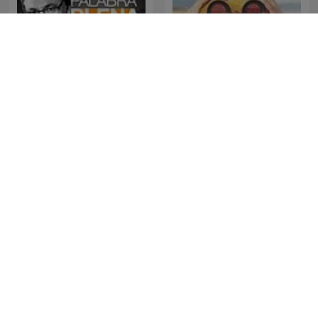
Palabra Plena, con Gabriel
Das Wissen | SWR
Rolón
Boring History for Sleep
Noruega