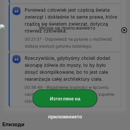
Ponieważ człowiek jest częścią świata
zwierząt i dokładnie te same prawa, które
rządzą się światem zwierząt, dotyczą
również człowieka.
00:21:37 · Odpowiedź na pytanie o możliwość
dalszej ewolucji gatunku ludzkiego.
Rzeczywiście, gdybyśmy chcieli dodać
skorupę żółwia do myszy, to by było
dosyć skomplikowane, bo to jest cała
rearanżacja całej architektury ciała.
00:36:49 · Wyjaśnienie trudności w łączeniu
cech anatomicznych pochodzących z zupełnie
Изтегляне на
różnych gatunków.
приложението
Епизоди