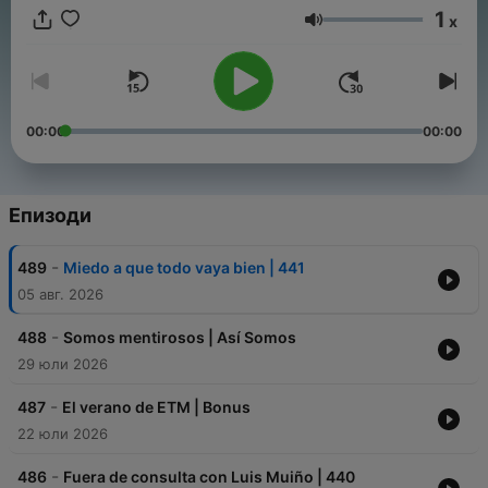
nuestro equipo de activadores/as de cambios, uniéndote a
1
x
nuestro Patreon: https://patreon.com/entiendetumente
Сила на звука
00:00
00:00
Епизоди
-
489
Miedo a que todo vaya bien | 441
05 авг. 2026
-
488
Somos mentirosos | Así Somos
29 юли 2026
-
487
El verano de ETM | Bonus
22 юли 2026
-
486
Fuera de consulta con Luis Muiño | 440