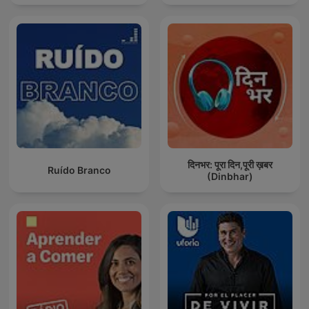
दिनभर: पूरा दिन,पूरी ख़बर
Ruído Branco
(Dinbhar)