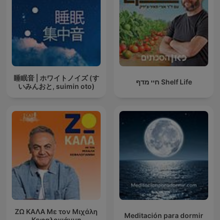
睡眠音 | ホワイトノイズ (す
חיי מדף Shelf Life
いみんおと, suimin oto)
ΖΩ ΚΑΛΑ Με τον Μιχάλη
Meditación para dormir
Κεφαλογιάννη