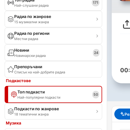
171
Най-слушани радиа
Радиа по жанрове
15 музикални жанра
Радиа по региони
Местни радиа
Новини
24
Новинарски радиа
Препоръчани
00
Списък на най-добрите радиа
Подкастове
Топ подкасти
50
Най-популярни подкасти
Подкасти по жанрове
Ре
18 тематични жанра
Музика