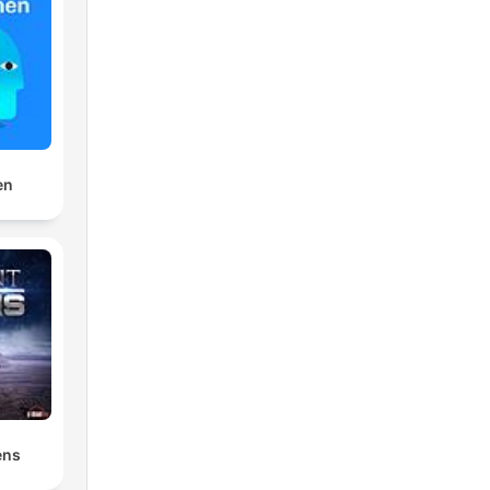
auf
r
ng.
er
en
n-
ens
nte