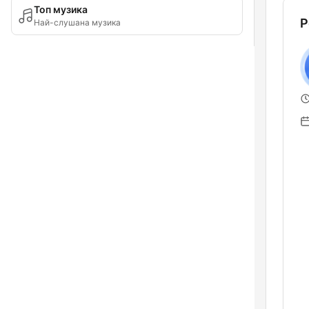
Топ музика
Р
Най-слушана музика