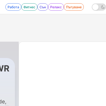
Работа
Фитнес
Сън
Релакс
Пътуване
WR
,
de,