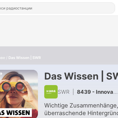
ове
Das Wissen | SWR
Das Wissen | S
SWR
|
8439 - Innovative Batteriezellen – Wie wird Deutschland wettbewerbsfähig?
Wichtige Zusammenhänge
überraschende Hintergrün