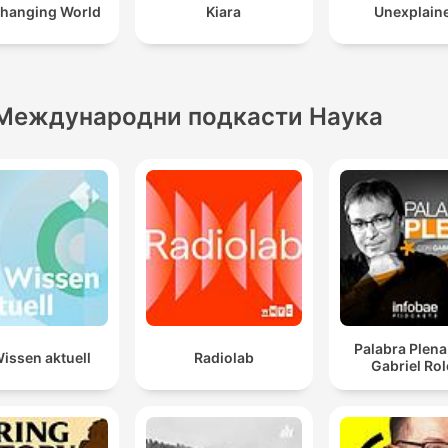
hanging World
Kiara
Unexplain
Международни подкасти Наука
Palabra Plena
issen aktuell
Radiolab
Gabriel Ro