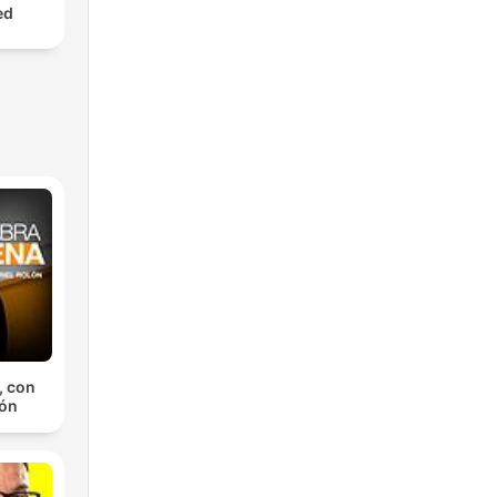
ed
, con
lón