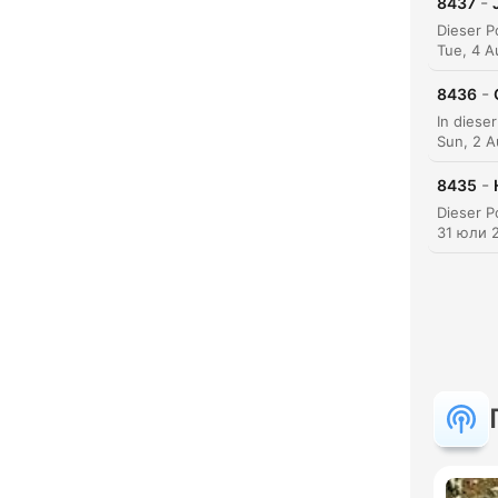
-
8437
Tue, 4 
-
8436
Sun, 2 
-
8435
31 юли 
Акц