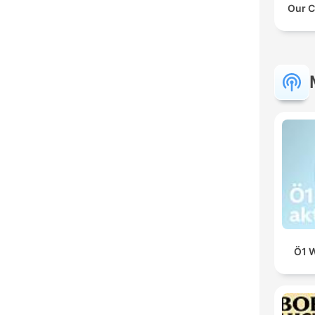
Our C
Ö1 W