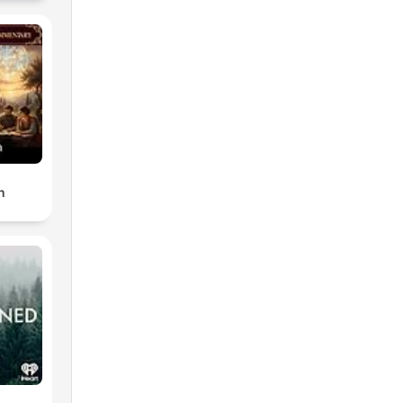
n
t
er