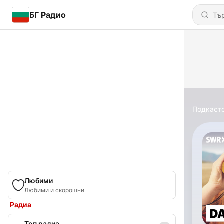
БГ Радио
Подкаст
Любими
Любими и скорошни
Радиа
Топ радиа