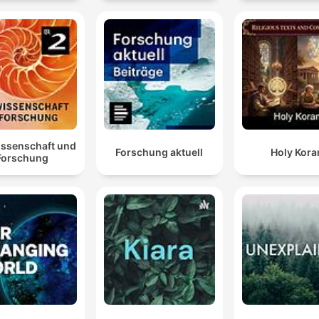
es geben, als die Rohstoffe wiederzuverwenden, die
schon hier bei uns sind?
00:21:08 · Olaf Scholz betont die Bedeutung des
Batterierecyclings für die nationale Rohstoffunabhängigkeit.
Aber ich bin auch fest davon überzeugt, dass wir ein
gutes Einvernehmen suchen sollten mit den
fernostasiatischen Produzenten.
issenschaft und
Forschung aktuell
Holy Kora
00:26:59 · Martin Winter warnt davor, die Zusammenarbeit mi
Forschung
asiatischen Herstellern zu unterbrechen, da der Aufbau eigen
Massenkapazitäten Jahrzehnte dauern würde.