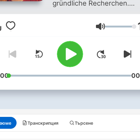
gründliche Recherchen.
Täglich Neues aus Gesund
und Geschichte, Wissensc
Сила на звука
und Weltgeschehen im
Podcast Das Wissen.
Manuskripte und weitere
Informationen zu den
einzelnen Folgen:
http://swr.li/daswissen
:00
00
зюме
Транскрипция
Търсене