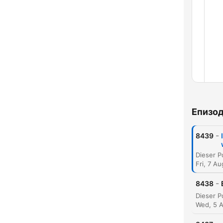
Епизо
-
8439
Fri, 7 A
-
8438
Wed, 5 
Глав