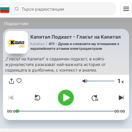
Подкастове
Капитал Подкаст - Гласът на Капитал
Капитал
|
411 - Дунав и сложните му отношения с
европейските атомни електроцентрали
„Гласът на Капитал“ е седмичен подкаст, в който
журналистите разказват най-важната история от
седмицата в дълбочина, с контекст и анализ.
1
x
Сила на звука
00:00
00:00