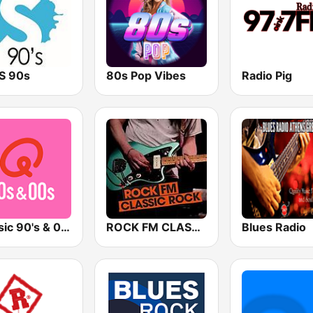
TS 90s
80s Pop Vibes
Radio Pig
Qmusic 90's & 00's
ROCK FM CLASSIC ROCK
Blues Radio