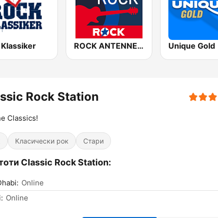
 Klassiker
ROCK ANTENNE Blues Rock
Unique Gold
ssic Rock Station
he Classics!
к
Класически рок
Стари
оти Classic Rock Station:
habi:
Online
:
Online