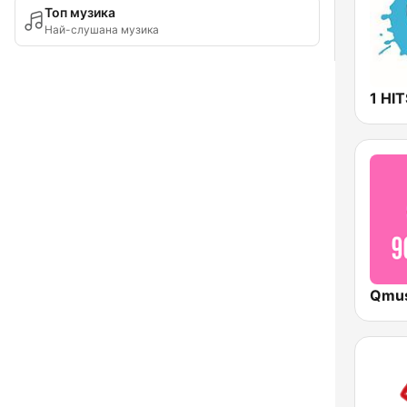
Топ музика
Най-слушана музика
1 HI