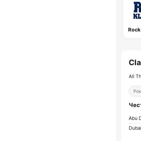
Rock
Cla
All T
Ро
Чест
Abu D
Dubai