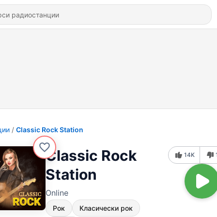
ции
Classic Rock Station
Classic Rock
14K
Station
Online
Рок
Класически рок