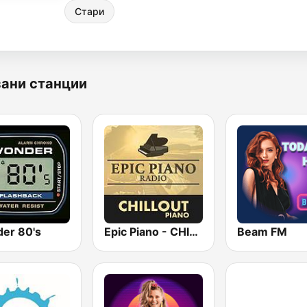
Стари
ани станции
er 80's
Epic Piano - CHILLOUT PIANO
Beam FM