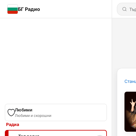
БГ Радио
Стан
Любими
Любими и скорошни
Радиа