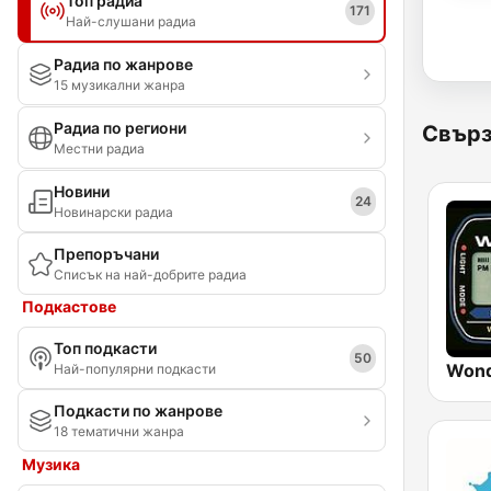
Топ радиа
171
Най-слушани радиа
Радиа по жанрове
15 музикални жанра
Радиа по региони
Свърз
Местни радиа
Новини
24
Новинарски радиа
Препоръчани
Списък на най-добрите радиа
Подкастове
Топ подкасти
50
Wond
Най-популярни подкасти
Подкасти по жанрове
18 тематични жанра
Музика