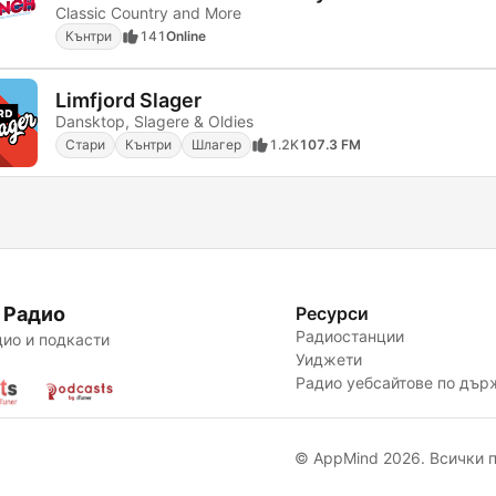
Classic Country and More
Кънтри
141
Online
Limfjord Slager
Dansktop, Slagere & Oldies
Стари
Кънтри
Шлагер
1.2K
107.3 FM
 Радио
Ресурси
Радиостанции
ио и подкасти
Уиджети
Радио уебсайтове по дър
© AppMind 2026. Всички п