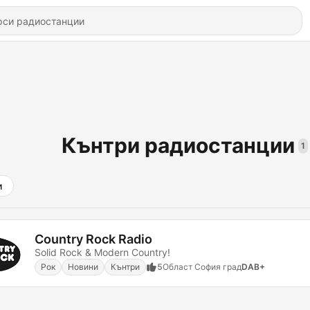
Кънтри радиостанции
1
и
Country Rock Radio
Solid Rock & Modern Country!
Рок
Новини
Кънтри
5
Област София град
DAB+