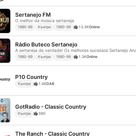
Sertanejo FM
O melhor da música sertaneja
1980-89
Кънтри
1990-99
13.3K
Online
Rádio Buteco Sertanejo
1980-89
Кънтри
1990-99
1.3K
Online
P10 Country
Кънтри
1.4K
DAB
GotRadio - Classic Country
Кънтри
380
The Ranch - Classic Country