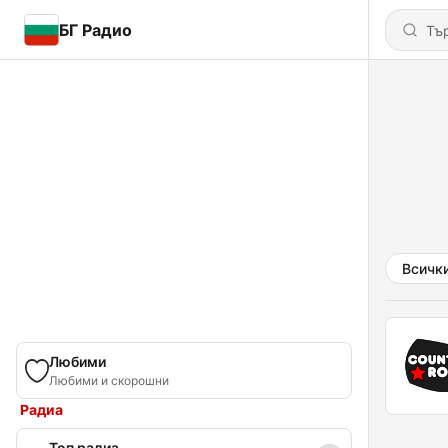
БГ Радио
Всичк
Любими
Любими и скорошни
Радиа
Топ радиа