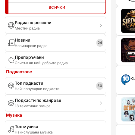
ВСИЧКИ
Радиа по региони
Местни радиа
Новини
24
Новинарски радиа
Препоръчани
Списък на най-добрите радиа
Подкастове
Топ подкасти
50
Най-популярни подкасти
Подкасти по жанрове
18 тематични жанра
Музика
Топ музика
Най-слушана музика