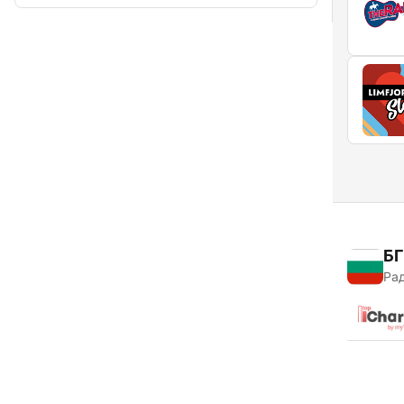
БГ
Рад