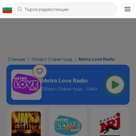
Станции
Област София град
Metro Love Radio
Metro Love Radio
Област София град - DAB+