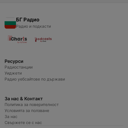
БГ Радио
Радио и подкасти
Ресурси
Радиостанции
Уиджети
Радио уебсайтове по държави
За нас & Контакт
Политика за поверителност
Условията за ползване
За нас
Свържете се с нас