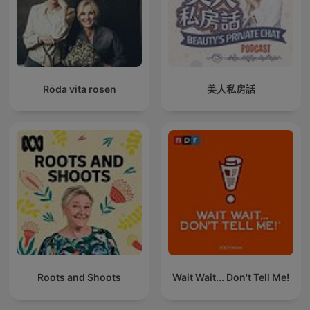
Röda vita rosen
美人私房話
Roots and Shoots
Wait Wait... Don't Tell Me!