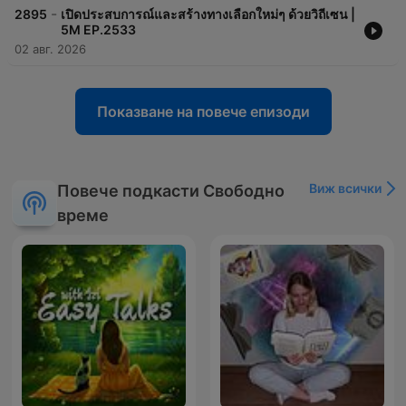
-
2895
เปิดประสบการณ์และสร้างทางเลือกใหม่ๆ ด้วยวิถีเซน |
5M EP.2533
02 авг. 2026
Показване на повече епизоди
Виж всички
Повече подкасти Свободно
време