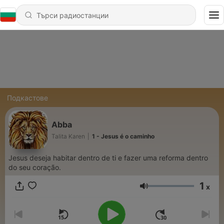
Подкастове
Abba
Talita Karen
|
1 - Jesus é o caminho
Jesus deseja habitar dentro de ti e fazer uma reforma dentro
do seu coração.
1
x
Сила на звука