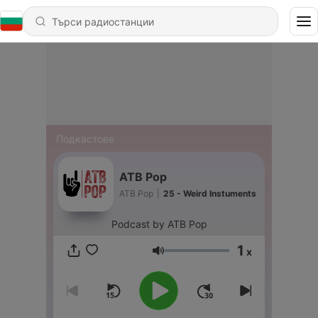
Подкастове
ATB Pop
ATB Pop
|
25 - Weird Instuments
Podcast by ATB Pop
1
x
Сила на звука