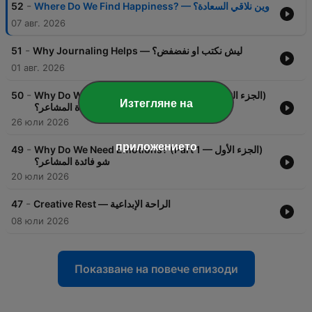
-
52
Where Do We Find Happiness? — وين نلاقي السعادة؟
07 авг. 2026
-
51
Why Journaling Helps — ليش نكتب او نفضفض؟
01 авг. 2026
-
50
Why Do We Need Emotions? (Part 2 — الجزء الثاني)
Изтегляне на
شو فائدة المشاعر؟
26 юли 2026
приложението
-
49
Why Do We Need Emotions? (Part 1 — الجزء الأول)
شو فائدة المشاعر؟
20 юли 2026
-
47
Creative Rest — الراحة الإبداعية
08 юли 2026
Показване на повече епизоди