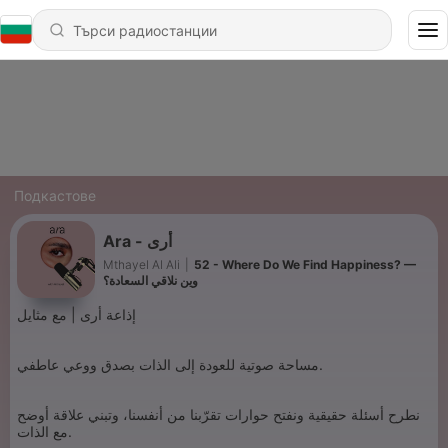
Подкастове
Ara - أرى
Mthayel Al Ali
|
52 - Where Do We Find Happiness? —
وين نلاقي السعادة؟
إذاعة أرى | مع مثايل
مساحة صوتية للعودة إلى الذات بصدق ووعي عاطفي.
نطرح أسئلة حقيقية ونفتح حوارات تقرّبنا من أنفسنا، وتبني علاقة أوضح
مع الذات.