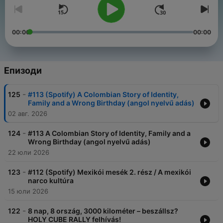
00:00
00:00
Епизоди
-
125
#113 (Spotify) A Colombian Story of Identity,
Family and a Wrong Birthday (angol nyelvű adás)
02 авг. 2026
-
124
#113 A Colombian Story of Identity, Family and a
Wrong Birthday (angol nyelvű adás)
22 юли 2026
-
123
#112 (Spotify) Mexikói mesék 2. rész / A mexikói
narco kultúra
15 юли 2026
-
122
8 nap, 8 ország, 3000 kilométer – beszállsz?
HOLY CUBE RALLY felhívás!