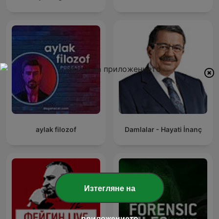
aylak filozof
Damlalar - Hayati İnanç
Изтегляне на
приложението