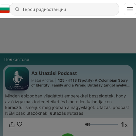
Подкастове
Az Utazási Podcast
Mátai András
|
125 - #113 (Spotify) A Colombian Story
of Identity, Family and a Wrong Birthday (angol nyelvű
adás)
Minden epizódban világlátott emberekkel beszélgetek, hogy
az ő izgalmas történeteiket és hihetetlen kalandjaikon
keresztül ismerjük meg jobban a nagyvilágot. Utazási podcast
NEM csak utazóknak! #utazás #utazas
1
x
Сила на звука