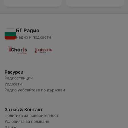
БГ Радио
Радио и подкасти
Ресурси
Радиостанции
Уиджети
Радио уебсайтове по държави
За нас & Контакт
Политика за поверителност
Условията за ползване
За нас