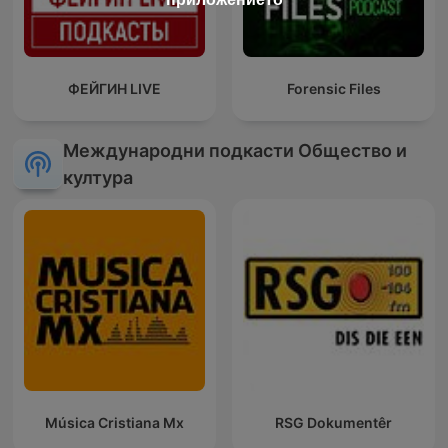
ФЕЙГИН LIVE
Forensic Files
Международни подкасти Общество и
култура
Música Cristiana Mx
RSG Dokumentêr