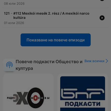
08 юли 2026
-
121
#112 Mexikói mesék 2. rész / A mexikói narco
kultúra
01 юли 2026
Показване на повече епизоди
Виж всички
Повече подкасти Общество и
култура