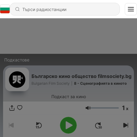
Подкастове
Българско кино общество filmsociety.bg
Bulgarian Film Society
|
8 - Сценографията в киното
Подкаст за кино
1
x
Сила на звука