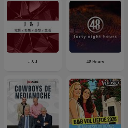
J & J
48 Hours