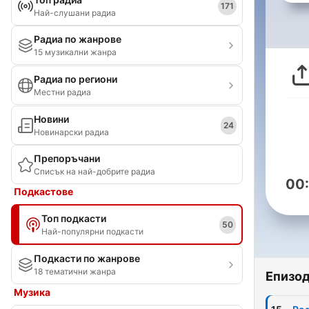
171
Най-слушани радиа
Радиа по жанрове
15 музикални жанра
Радиа по региони
Местни радиа
Новини
24
Новинарски радиа
Препоръчани
Списък на най-добрите радиа
00
Подкастове
Топ подкасти
50
Най-популярни подкасти
Подкасти по жанрове
18 тематични жанра
Епизо
Музика