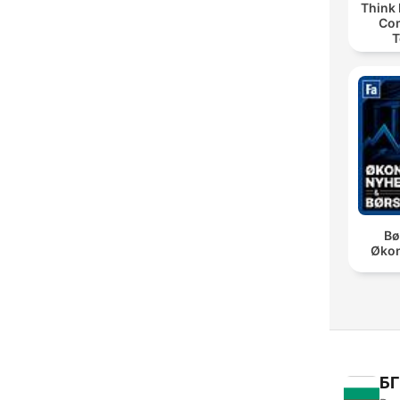
Think 
Co
T
Bø
Øko
БГ