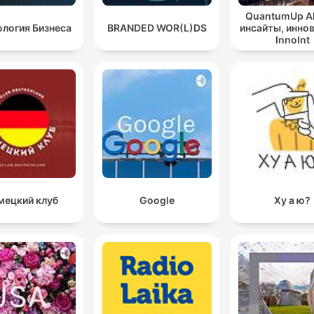
QuantumUp AI 
логия Бизнеса
BRANDED WOR(L)DS
инсайты, иннов
InnoInt
мецкий клуб
Google
Ху а ю?