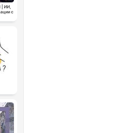
| ИИ,
ации с