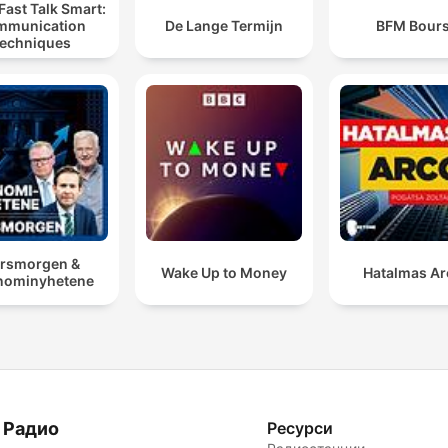
Fast Talk Smart:
mmunication
De Lange Termijn
BFM Bour
echniques
rsmorgen &
Wake Up to Money
Hatalmas A
nominyhetene
 Радио
Ресурси