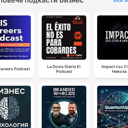
Повече подкасти Бизнес
Виж в
La Dosis Diaria El
Impact със С
Careers Podcast
Podcast
Никола