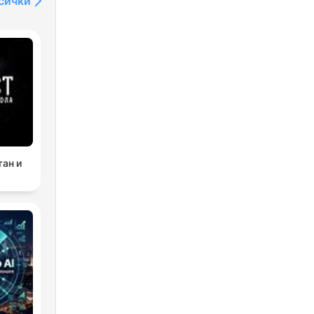
сички
тан и