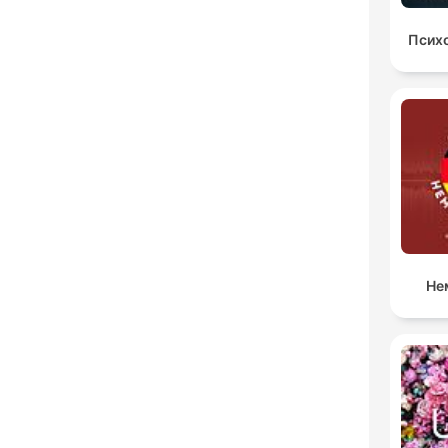
Психо
Не