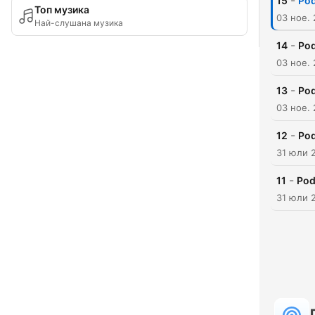
-
15
Pod
Топ музика
03 ное. 
Най-слушана музика
-
14
Pod
03 ное. 
-
13
Pod
03 ное. 
-
12
Pod
31 юли 
-
11
Pod
31 юли 