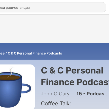
ове
C & C Personal Finance Podcasts
C & C Personal
Finance Podcas
John C Cary
|
15 - Podcast 15: Preserving Your Estate
Coffee Talk: