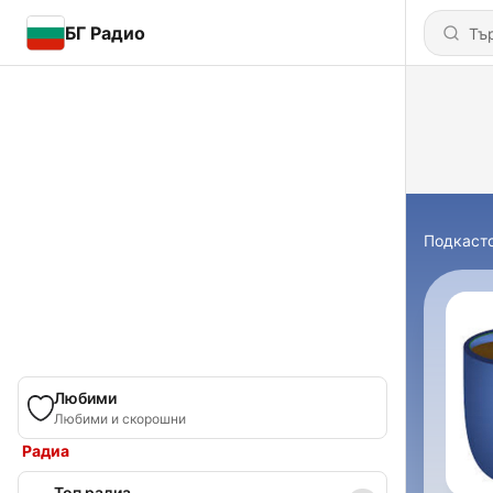
БГ Радио
Подкаст
Любими
Любими и скорошни
Радиа
Топ радиа