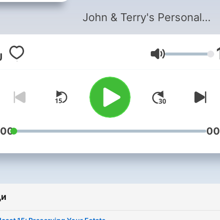
John & Terry's Personal
Finance Podcasts for Coll
Students
Сила на звука
:00
00
ди