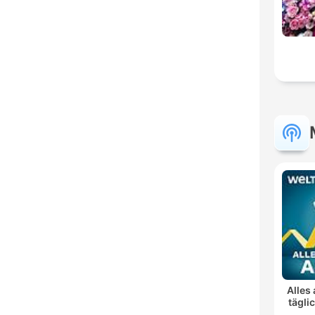
Alles 
tägli