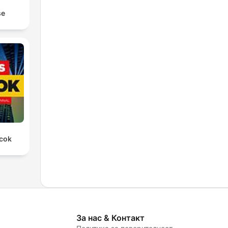
se
rcok
За нас & Контакт