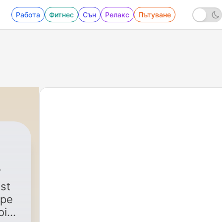
Работа
Фитнес
Сън
Релакс
Пътуване
st
upe
is,