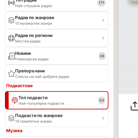
171
Най-слушани радиа
Радиа по жанрове
15 музикални жанра
Радиа по региони
Местни радиа
Новини
24
Новинарски радиа
Препоръчани
Списък на най-добрите радиа
Подкастове
Топ подкасти
50
Най-популярни подкасти
Подкасти по жанрове
18 тематични жанра
Музика