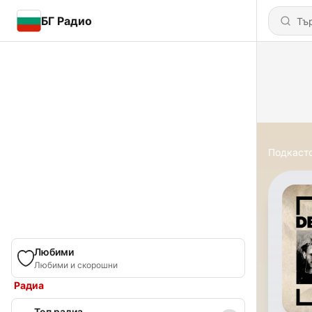
БГ Радио
Подкаст
Любими
Любими и скорошни
Радиа
Топ радиа