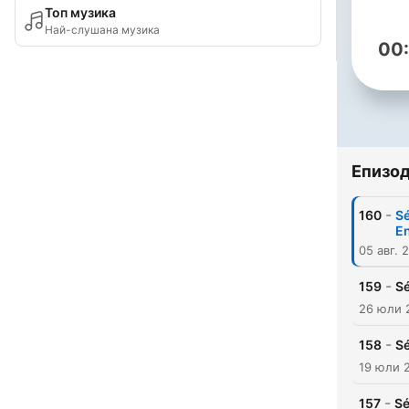
Топ музика
Най-слушана музика
00
Епизо
-
160
Sé
En
05 авг. 
-
159
Sé
26 юли 
-
158
Sé
19 юли 
-
157
Sé