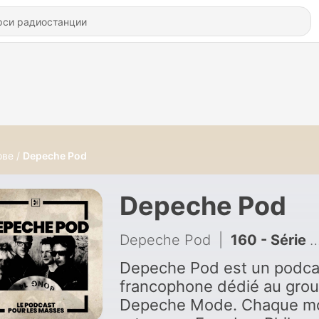
ове
Depeche Pod
Depeche Pod
Depeche Pod
|
160 - Série de l’été, EP#5 : Lisalora - (re)Découvrir Depeche Mode avec Enjoy the Silence
Depeche Pod est un podca
francophone dédié au gro
Depeche Mode. Chaque mo