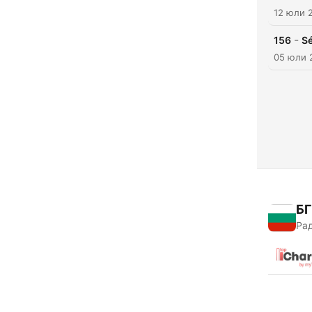
12 юли 
-
156
Sé
05 юли 
БГ
Рад