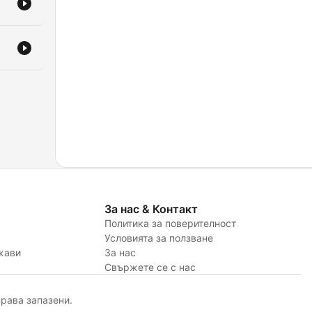
За нас & Контакт
Политика за поверителност
Условията за ползване
жави
За нас
Свържете се с нас
рава запазени.