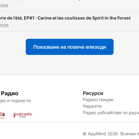
2026
rie de l’été, EP#1 : Carine et les coulisses de Spirit in the Forest
2026
Показване на повече епизоди
 Радио
Ресурси
Радиостанции
ио и подкасти
Уиджети
Радио уебсайтове по дър
© AppMind 2026. Всички п