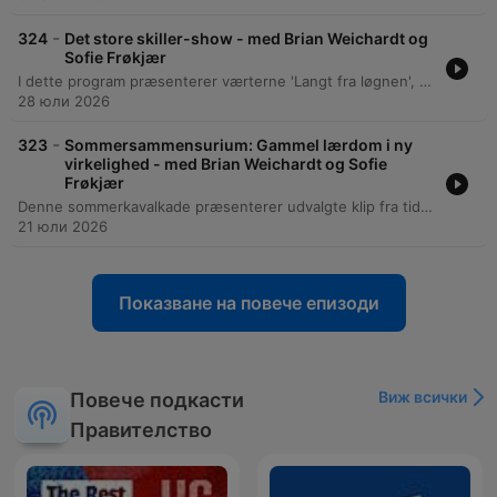
-
324
Det store skiller-show - med Brian Weichardt og
Sofie Frøkjær
I dette program præsenterer værterne 'Langt fra løgnen', hvor musikalske 'skiller' bruges til at kåre de bedste politiske øjeblikke. Episoden gennemgår alt fra Lars Løkke Rasmussens politiske rejse og personlige anekdoter til diskussioner om den nuværende regerings grønne profil og økonomiske ansvarlighed. Programmet dykker desuden ned i mediemæssige emner som kritik af Pia Olsen Dyrs håndtering af pressen samt mistanken om hybridpåvirkning via lufthavnsdroner. Episoden kulminerer med kåringen af Christoffer Melsson som vinder af 'Sig det Løgn's store skiller, før sommerprogrammet afsluttes.
28 юли 2026
-
323
Sommersammensurium: Gammel lærdom i ny
virkelighed - med Brian Weichardt og Sofie
Frøkjær
Denne sommerkavalkade præsenterer udvalgte klip fra tidligere episoder, der belyser universelle sandheder i dansk politik. Episoden dykker ned i videnskaben bag gode undskyldninger og de komplekse regler omkring chokoladeafgiften og det absurde 'Chokoladesmager-skatteråd'. Samtalen udforsker desuden temaer som sandhed og manipulation, med fokus på Lars Løkke Rasmussens brug af citater og Niels Bohrs filosofi om dybe versus trivielle sandheder. Gennem eksempler fra kvantemekanikken og politisk spin belyses forskellen på simple fakta og videnskabelige paradokser.
21 юли 2026
Показване на повече епизоди
Виж всички
Повече подкасти
Правителство