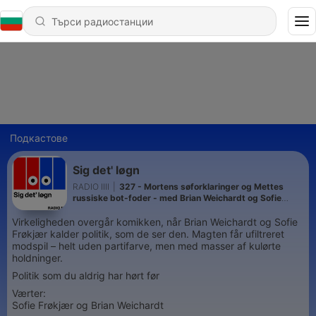
Подкастове
Sig det' løgn
RADIO IIII
|
327 - Mortens søforklaringer og Mettes
russiske bot-foder - med Brian Weichardt og Sofie
Frøkjær
Virkeligheden overgår komikken, når Brian Weichardt og Sofie
Frøkjær kalder politik, som de ser den. Magten får ufiltreret
modspil – helt uden partifarve, men med masser af kulørte
holdninger.
Politik som du aldrig har hørt før
Værter:
Sofie Frøkjær og Brian Weichardt