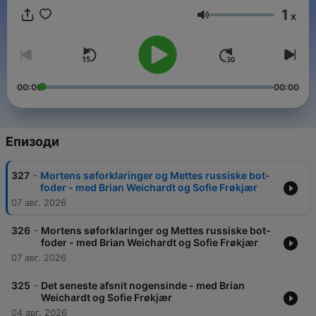
1
x
Сила на звука
00:00
00:00
Епизоди
-
327
Mortens søforklaringer og Mettes russiske bot-
foder - med Brian Weichardt og Sofie Frøkjær
07 авг. 2026
-
326
Mortens søforklaringer og Mettes russiske bot-
foder - med Brian Weichardt og Sofie Frøkjær
07 авг. 2026
-
325
Det seneste afsnit nogensinde - med Brian
Weichardt og Sofie Frøkjær
04 авг. 2026