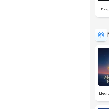
Стар
Medit