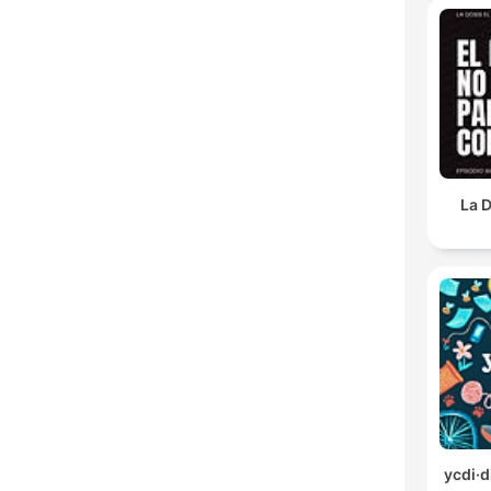
La D
ycdi·d