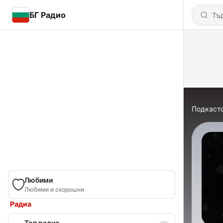
БГ Радио
Подкаст
Любими
Любими и скорошни
Радиа
Топ радиа