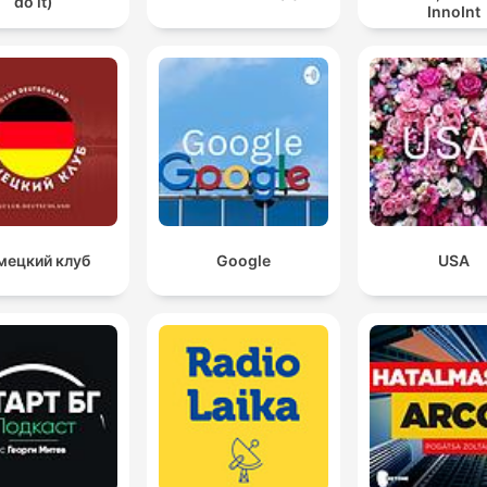
do it)
InnoInt
мецкий клуб
Google
USA