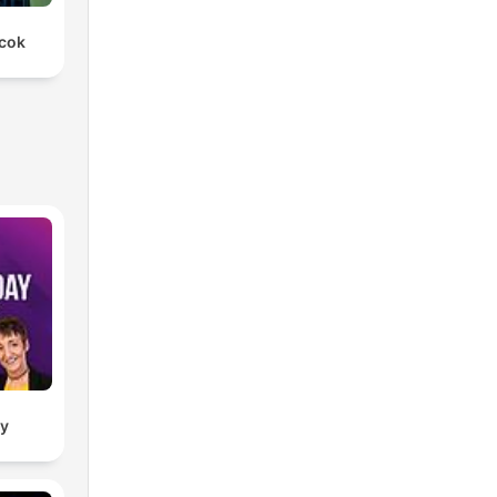
rcok
ay