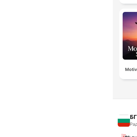
Motiv
БГ
Рад