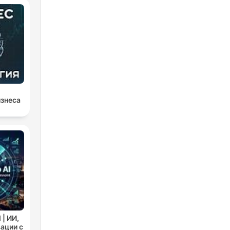
изнеса
| ИИ,
ации с