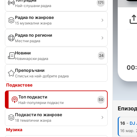
171
Най-слушани радиа
Радиа по жанрове
15 музикални жанра
Радиа по региони
Местни радиа
Новини
24
Новинарски радиа
00
Препоръчани
Списък на най-добрите радиа
Подкастове
Топ подкасти
50
Най-популярни подкасти
Епизо
Подкасти по жанрове
18 тематични жанра
-
16
DJ
Музика
16 мар. 