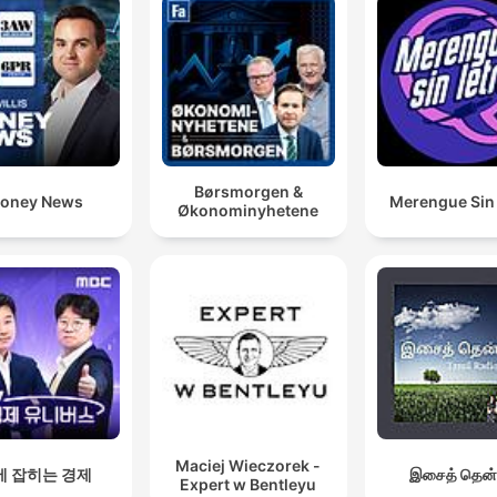
Børsmorgen &
oney News
Merengue Sin 
Økonominyhetene
Maciej Wieczorek -
에 잡히는 경제
இசைத் தென்
Expert w Bentleyu