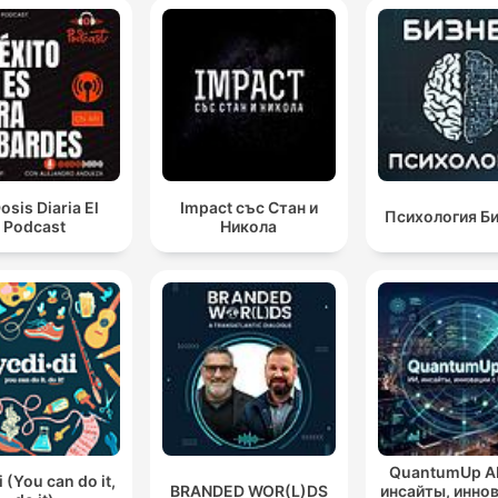
osis Diaria El
Impact със Стан и
Психология Б
Podcast
Никола
QuantumUp AI 
i (You can do it,
BRANDED WOR(L)DS
инсайты, иннов