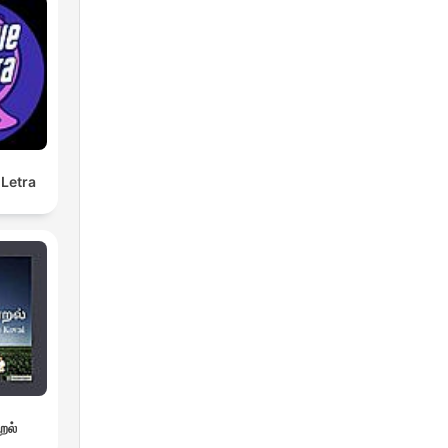
Letra
றல்