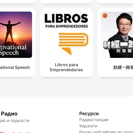
Libros para
ational Speech
財經一路
Emprendedores
 Радио
Ресурси
Радиостанции
ио и подкасти
Уиджети
Радио уебсайтове по дър