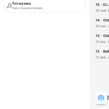
Топ музика
-
15
DJ
Най-слушана музика
30 май 
-
14
Old
29 сеп. 
-
13
Old
13 апр. 
-
12
Bal
12 фев. 