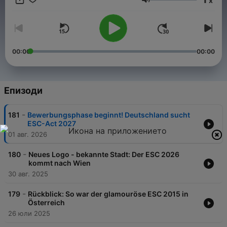
x
Entscheidern und Experten das Gestern, Heute und Morgen
Сила на звука
der größten Musikshow des Planeten. Einmal im Monat gibt es
aktuelle Hintergrundinformationen und viel Musik aus der
schillernden Welt des ESC.
00:00
00:00
Епизоди
-
181
Bewerbungsphase beginnt! Deutschland sucht
ESC-Act 2027
01 авг. 2026
-
180
Neues Logo - bekannte Stadt: Der ESC 2026
kommt nach Wien
30 авг. 2025
-
179
Rückblick: So war der glamouröse ESC 2015 in
Österreich
26 юли 2025