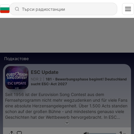
Подкастове
ESC Update
NDR 2
|
181 - Bewerbungsphase beginnt! Deutschland
sucht ESC-Act 2027
Seit 1956 ist der Eurovision Song Contest aus dem
Fernsehprogramm nicht mehr wegzudenken und für viele Fans
eine absolute Herzensangelegenheit. Über 1.500 Acts standen
schon auf der großen Bühne - und mindestens genauso viele
Geschichten hat der Wettbewerb hervorgebracht. In ESC
Update sind die Journalisten Thomas Mohr und Marcel Stober
immer nah dran am Geschehen und besprechen mit Künstlern,
1