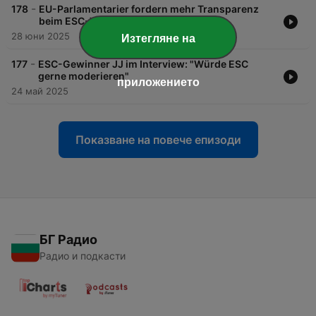
-
178
EU-Parlamentarier fordern mehr Transparenz
beim ESC-Voting
28 юни 2025
Изтегляне на
-
177
ESC-Gewinner JJ im Interview: "Würde ESC
gerne moderieren"
приложението
24 май 2025
Показване на повече епизоди
БГ Радио
Радио и подкасти