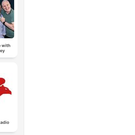
 with
zey
adio