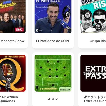
 Moscato Show
El Partidazo de COPE
Grupo Ris
n Q" w/Rich
🏀エクストラパ
4-4-2
Quiñones
ExtraPassPo