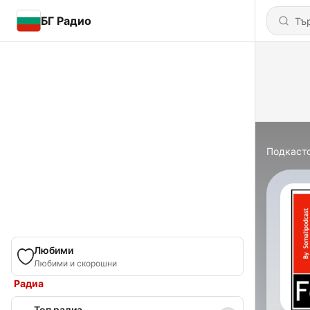
БГ Радио
Подкаст
Любими
Любими и скорошни
Радиа
Топ радиа