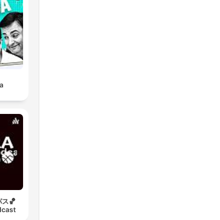
a
ス🏀
dcast