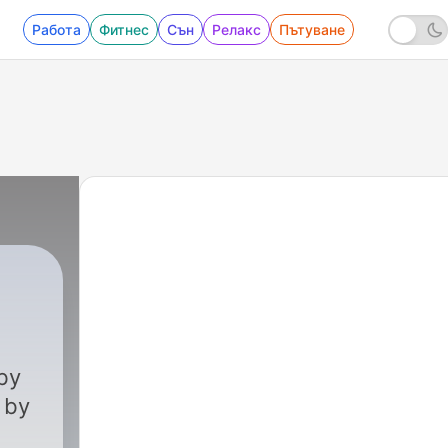
Работа
Фитнес
Сън
Релакс
Пътуване
 by
 by