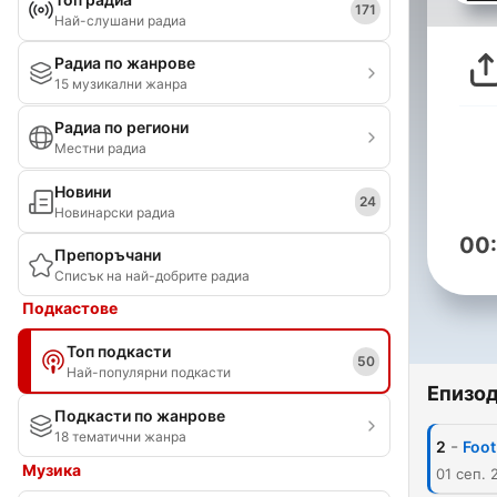
171
Най-слушани радиа
Радиа по жанрове
15 музикални жанра
Радиа по региони
Местни радиа
Новини
24
Новинарски радиа
00
Препоръчани
Списък на най-добрите радиа
Подкастове
Топ подкасти
50
Най-популярни подкасти
Епизо
Подкасти по жанрове
18 тематични жанра
-
2
Foot
Музика
01 сеп. 