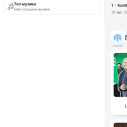
Топ музика
-
1
footb
Най-слушана музика
31 авг. 
L