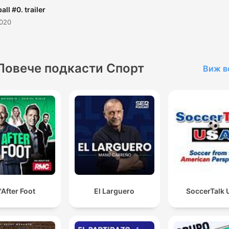
all #0. trailer
2020
Повече подкасти Спорт
Виж в
'After Foot
El Larguero
SoccerTalk 