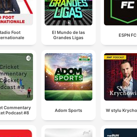
Radio Foot
El Mundo de las
ESPN FC
ternationale
Grandes Ligas
et Commentary
Adom Sports
W stylu Krych
ket Podcast #8