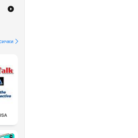
сички
USA