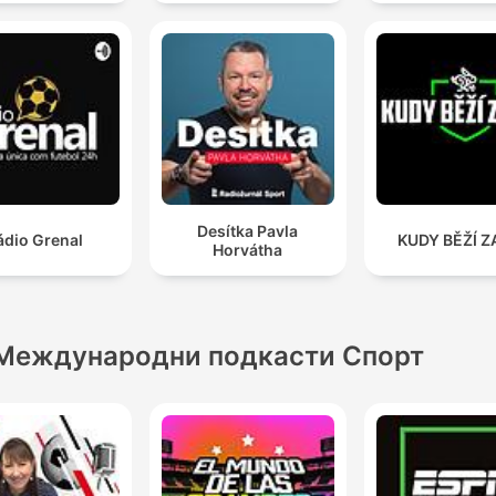
Desítka Pavla
ádio Grenal
KUDY BĚŽÍ Z
Horvátha
Международни подкасти Спорт