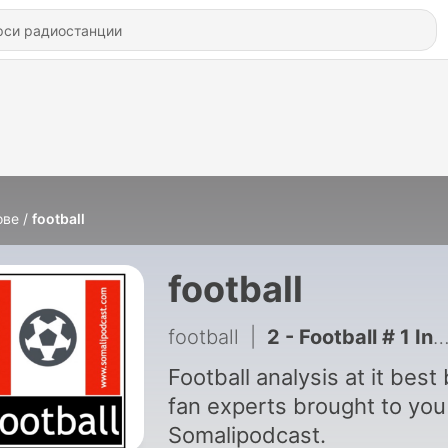
ове
football
football
football
|
2 - Football # 1 Interview with Alan Hill - part 1. 31 August 2020
Football analysis at it best
fan experts brought to you
Somalipodcast.