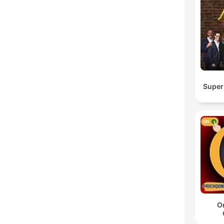
Super
O