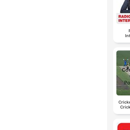
In
Crick
Cric