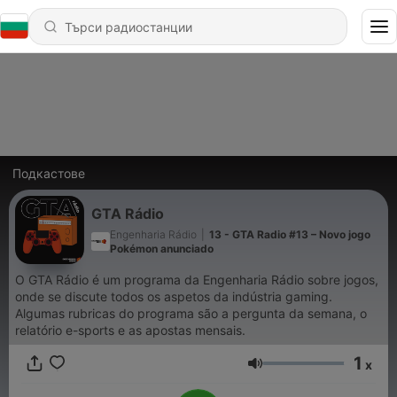
Подкастове
GTA Rádio
Engenharia Rádio
|
13 - GTA Radio #13 – Novo jogo
Pokémon anunciado
O GTA Rádio é um programa da Engenharia Rádio sobre jogos,
onde se discute todos os aspetos da indústria gaming.
Algumas rubricas do programa são a pergunta da semana, o
relatório e-sports e as apostas mensais.
1
x
Сила на звука