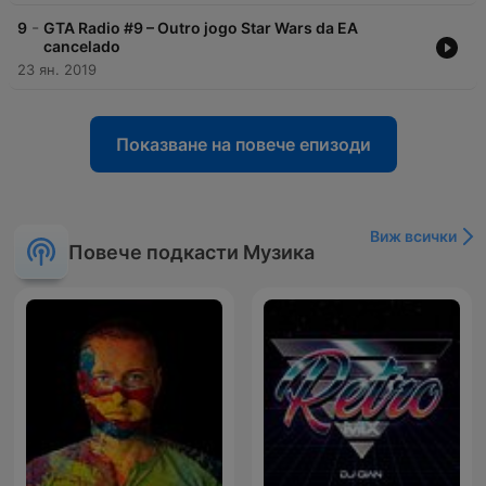
-
9
GTA Radio #9 – Outro jogo Star Wars da EA
cancelado
23 ян. 2019
Показване на повече епизоди
Виж всички
Повече подкасти Музика