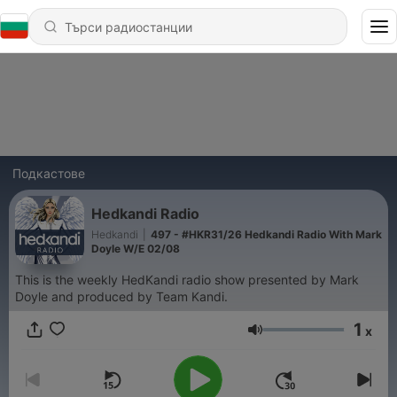
Подкастове
Hedkandi Radio
Hedkandi
|
497 - #HKR31/26 Hedkandi Radio With Mark
Doyle W/E 02/08
This is the weekly HedKandi radio show presented by Mark
Doyle and produced by Team Kandi.
1
x
Сила на звука