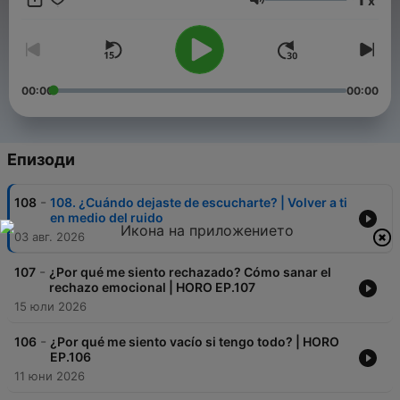
x
pasa 🔵 Ordenar lo que tienes dando vueltas 🟠 Expandir lo
Сила на звука
que viene después Sin fórmulas. La vida es el mejor contenido.
Conduce RodriGO Rojas. www.holarodrigo.cl #HORO
00:00
00:00
Епизоди
-
108
108. ¿Cuándo dejaste de escucharte? | Volver a ti
en medio del ruido
03 авг. 2026
-
107
¿Por qué me siento rechazado? Cómo sanar el
rechazo emocional | HORO EP.107
15 юли 2026
-
106
¿Por qué me siento vacío si tengo todo? | HORO
EP.106
11 юни 2026