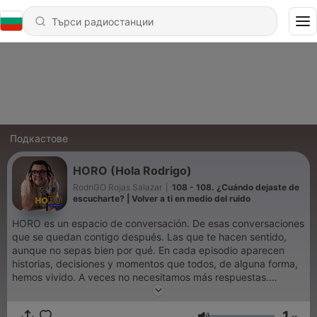
Подкастове
HORO (Hola Rodrigo)
RodriGO Rojas Salazar
|
108 - 108. ¿Cuándo dejaste de
escucharte? | Volver a ti en medio del ruido
HORO es un espacio de conversación. De esas conversaciones
que se quedan contigo después. Las que te hacen sentido,
aunque no sepas bien por qué. En cada episodio aparecen
historias, decisiones y momentos que todos, de alguna forma,
hemos vivido. A veces no necesitamos más respuestas.
Necesitamos entender mejor lo que nos está pasando. Este
podcast es una pausa para eso: 🟡 Conectar con lo que te
1