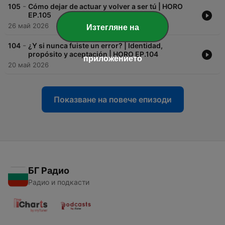
-
105
Cómo dejar de actuar y volver a ser tú | HORO
EP.105
26 май 2026
Изтегляне на
-
104
¿Y si nunca fuiste un error? | Identidad,
propósito y aceptación | HORO EP.104
приложението
20 май 2026
Показване на повече епизоди
БГ Радио
Радио и подкасти