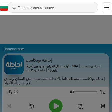
Подкастове
إحاطة بودكاست
إحاطة بودكاست
|
184 - كيف تشكل العراق الجديد بين أمريكا
وإيران؟ | إحاطة بودكاست
إحاطة بودكاست، يحيطك علماً بالأحداث السياسية.. يضع السياق ويفتش
في ما وراء الأخبار..
1
x
Сила на звука