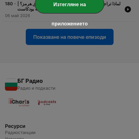
-
لماذا تراجع ترامب عن "مشروع الحرية" في مضيق هرمز؟ |
180
Изтегляне на
إحاطة بودكاست
06 май 2026
приложението
Показване на повече епизоди
БГ Радио
Радио и подкасти
Ресурси
Радиостанции
Уиджети