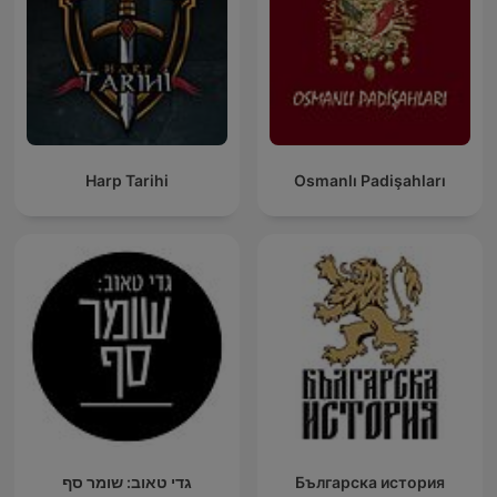
Harp Tarihi
Osmanlı Padişahları
גדי טאוב: שומר סף
Българска история