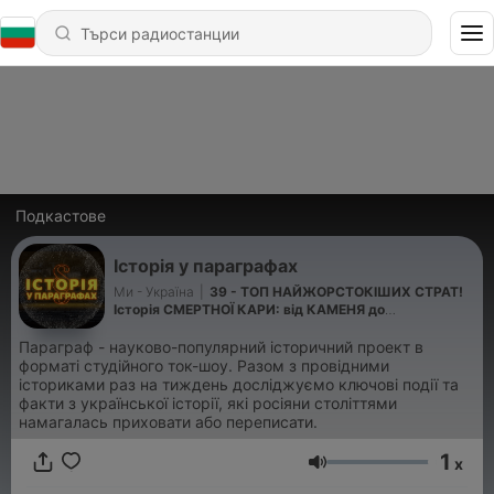
Подкастове
Історія у параграфах
Ми - Україна
|
39 - ТОП НАЙЖОРСТОКІШИХ СТРАТ!
Історія СМЕРТНОЇ КАРИ: від КАМЕНЯ до
ЕЛЕКТРИЧНОГО СТІЛЬЦЯ
Параграф - науково-популярний історичний проект в
форматі студійного ток-шоу. Разом з провідними
істориками раз на тиждень досліджуємо ключові події та
факти з української історії, які росіяни століттями
намагалась приховати або переписати.
1
x
Сила на звука