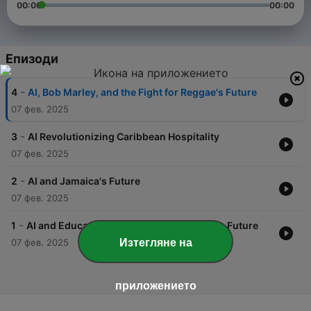
00:00
00:00
Епизоди
-
4
AI, Bob Marley, and the Fight for Reggae's Future
07 фев. 2025
-
3
AI Revolutionizing Caribbean Hospitality
07 фев. 2025
-
2
AI and Jamaica's Future
07 фев. 2025
-
1
AI and Education: Jamaica's Vision for the Future
Изтегляне на
07 фев. 2025
приложението