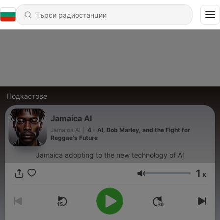
Подкастове
Jamaica AI
Jamaica AI
|
4 - AI, Bob Marley, and the Fight for
Reggae's Future
Jamaica adopting to the new technology of AI
1
x
Сила на звука