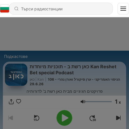
Подкастове
כאן רשת ב - תוכניות מיוחדות Kan Reshet
Bet special Podcast
כאן | Kan
|
106 - הניסוי האמריקני - ערן סיקורל ואורן נהרי
29.6.26
פרויקטים חגיגיים מבית כאן רשת ב' לדורותיה
1
x
Сила на звука