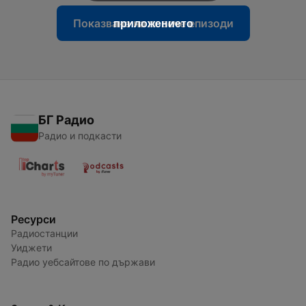
Показване на повече епизоди
приложението
БГ Радио
Радио и подкасти
Ресурси
Радиостанции
Уиджети
Радио уебсайтове по държави