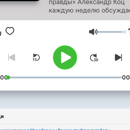
правды» Александр Коц
каждую неделю обсужда
те новости, которые
зацепили именно его. Кр
Сила на звука
того Александр подробно
расскажет о том, что
происходит на фронте, и 
будет развиваться СВО
дальше.
Подписывайтесь
новые выпуски
.
:00
00
ди