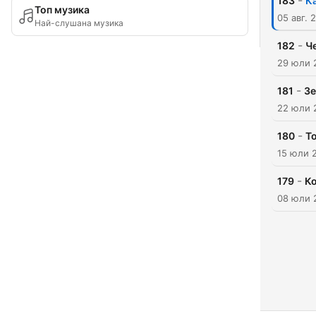
-
183
К
Топ музика
05 авг. 
Най-слушана музика
-
182
Ч
29 юли 
-
181
Зе
22 юли 
-
180
Т
15 юли 
-
179
Ко
08 юли 