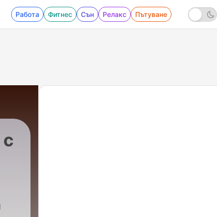
Работа
Фитнес
Сън
Релакс
Пътуване
 с
|
183 - Как рокировка в Минобороны Р
й