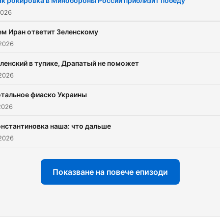
ак рокировка в Минобороны России приблизит победу
2026
ем Иран ответит Зеленскому
2026
ленский в тупике, Драпатый не поможет
2026
отальное фиаско Украины
2026
нстантиновка наша: что дальше
2026
Показване на повече епизоди