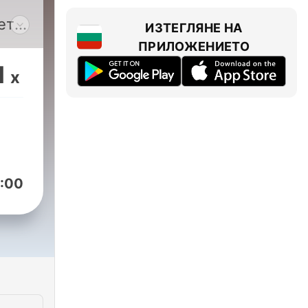
ет
ИЗТЕГЛЯНЕ НА
ПРИЛОЖЕНИЕТО
оме
1
x
как
 на
:00