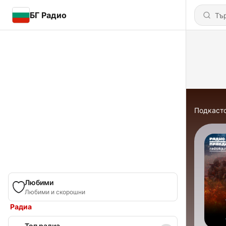
БГ Радио
Подкаст
Любими
Любими и скорошни
Радиа
Топ радиа