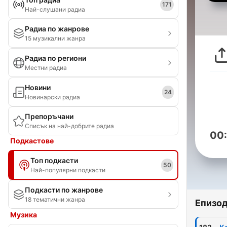
171
Най-слушани радиа
Радиа по жанрове
15 музикални жанра
Радиа по региони
Местни радиа
Новини
24
Новинарски радиа
Препоръчани
Списък на най-добрите радиа
00
Подкастове
Топ подкасти
50
Най-популярни подкасти
Подкасти по жанрове
18 тематични жанра
Епизо
Музика