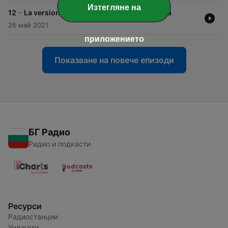
Изтегляне на
-
12
La versione di Greco - La grande abbuffata
26 май 2021
приложението
Показване на повече епизоди
БГ Радио
Радио и подкасти
Ресурси
Радиостанции
Уиджети