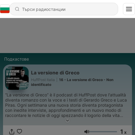
Подкастове
La versione di Greco
HuffPost Italia
|
16 - La versione di Greco - Non
identificato
“La versione di Greco” è il podcast di HuffPost dove l'attualità
diventa romanzo con la voce e i testi di Gerardo Greco e Luca
Piras. Ogni settimana una nuova storia diventa protagonista
con inedite interviste, approfondimenti e un nuovo modo di
raccontare le notizie di oggi spezzando il logorio della vita
moderna.
1
x
Сила на звука