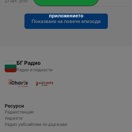
27 окт. 2010
приложението
Показване на повече епизоди
БГ Радио
Радио и подкасти
Ресурси
Радиостанции
Уиджети
Радио уебсайтове по държави