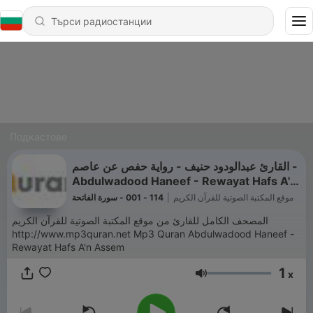
Подкастове
القارئ عبدالودود حنيف - رواية حفص عن عاصم -
Abdulwadood Haneef - Rewayat Hafs A'n
Assem
114 - 001 - سورة الفاتحة
|
موقع المكتبة الصوتية للقرآن الكريم
المصحف الكامل للقارئ من موقع المكتبة الصوتية للقرآن الكريم
http://www.mp3quran.net Mp3 Quran Abdulwadood Haneef -
Rewayat Hafs A'n Assem
1
x
Сила на звука