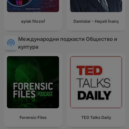
aylak filozof
Damlalar - Hayati İnanç
Международни подкасти Общество и
култура
Forensic Files
TED Talks Daily