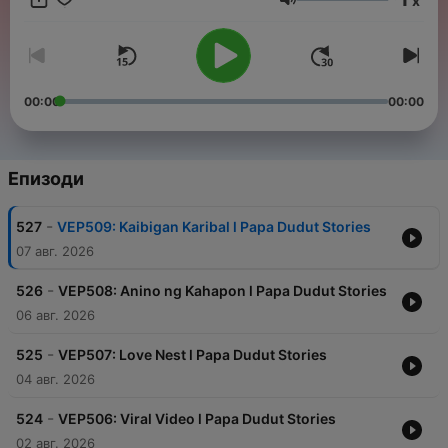
x
magpapaluha, at magpapaalala na kahit gaano kahirap ang
Сила на звука
buhay, laging may dahilan para magmahal at magpatuloy. For
brand partnerships, advertisements, or other collaboration
opportunities with our podcast, please contact at
jairuzricafrente@gmail.com and TAGM Marketing Solutions Inc.
00:00
00:00
Епизоди
-
527
VEP509: Kaibigan Karibal l Papa Dudut Stories
07 авг. 2026
-
526
VEP508: Anino ng Kahapon l Papa Dudut Stories
06 авг. 2026
-
525
VEP507: Love Nest l Papa Dudut Stories
04 авг. 2026
-
524
VEP506: Viral Video l Papa Dudut Stories
02 авг. 2026