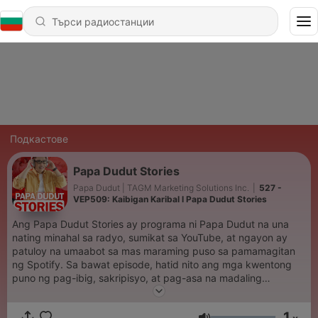
Подкастове
Papa Dudut Stories
Papa Dudut | TAGM Marketing Solutions Inc.
|
527 -
VEP509: Kaibigan Karibal l Papa Dudut Stories
Ang Papa Dudut Stories ay programa ni Papa Dudut na una
nating minahal sa radyo, sumikat sa YouTube, at ngayon ay
patuloy na umaabot sa mas maraming puso sa pamamagitan
ng Spotify. Sa bawat episode, hatid nito ang mga kwentong
puno ng pag-ibig, sakripisyo, at pag-asa na madaling
makarelate ang kahit sino. Mga simpleng kwento, pero malalim
ang tama sa puso mga kwentong magpapangiti,
1