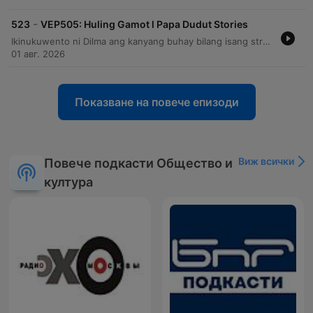
-
523
VEP505: Huling Gamot l Papa Dudut Stories
Ikinukuwento ni Dilma ang kanyang buhay bilang isang street sweeper at ang masakit na pagkawala ng kanyang anak na si May matapos itong maaksidente habang bumibili ng gamot. Ipinapakita rin sa episode ang kanyang matinding pighati, ang mga kakaibang presensya sa kanilang tahanan, at ang proseso ng paghahanap ng kapayapaan at pagpapatawad sa kabila ng matinding galit.
01 авг. 2026
Показване на повече епизоди
Виж всички
Повече подкасти Общество и
култура