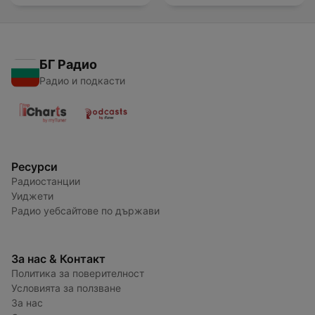
БГ Радио
Радио и подкасти
Ресурси
Радиостанции
Уиджети
Радио уебсайтове по държави
За нас & Контакт
Политика за поверителност
Условията за ползване
За нас