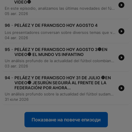
VIDEO🛑
En este episodio, analizamos las últimas novedades del fútbol internacional, desde la transferencia de Mohamed Salah al fútbol turco hasta los rumores sobre el futuro de Juan Fernando Quintero y Vinicius Jr. También repasamos la actualidad del torneo Clausura en Colombia, el desempeño de jugadores colombianos en Brasil y las noticias del Deportivo Cali. Además, exploramos temas diversos que van desde el homenaje a Franco Baresi en el Milán y la situación contractual de Hamilton Campas, hasta curiosidades como la colección de autos de Cristiano Ronaldo y las estrategias publicitarias en la Premier League.
05 авг. 2026
-
96
PELÁEZ Y DE FRANCISCO HOY AGOSTO 4
Los presentadores conversan sobre diversos temas que van desde la música tropical clásica de Tito Rodríguez hasta noticias del fútbol colombiano e internacional. Analizan el empate entre Bucaramanga y Cúcuta, las ofertas por los derechos de la Dimayor y el traspaso del arquero Jordan García a la Universidad de Chile. También se analizan las alineaciones de equipos como Millonarios, Medellín y Pasto, junto con noticias sobre transferencias europeas, la trayectoria de Dylan Zárate y el retiro de Teófilo Gutiérrez. El episodio concluye abordando el fallecimiento de Jaime Llanes, las exigencias contractuales de Memphis Depay y las posibles sedes para el Mundial 2030.
04 авг. 2026
-
95
PELÁEZ Y DE FRANCISCO HOY AGOSTO 3🛑EN
VIDEO🛑 EL MUNDO VS INFANTINO
Un análisis profundo de la actualidad del fútbol colombiano e internacional. Se examinan los resultados de la liga local, destacando el desempeño de Santa Fe, América de Cali y Boyacá Chicó, además de las novedades en fichajes y la situación de la Selección Colombia Sub-19. El episodio también aborda temas de política deportiva global, incluyendo la sucesión en la FIFA, la crisis de los clubes argentinos, la situación de los derechos televisivos en Colombia y el panorama de jugadores destacados como Vinicius Jr.
03 авг. 2026
-
94
PELÁEZ Y DE FRANCISCO HOY 31 DE JULIO 🛑EN
VIDEO🛑 JESURÚN SEGUIRÁ AL FRENTE DE LA
FEDERACIÓN! POR AHORA...
Un análisis profundo sobre la actualidad del fútbol sudamericano y mundial, comenzando con el desempeño de Santa Fe en la Copa Sudamericana y la situación de jugadores colombianos en el exterior. Se exploran temas críticos como la presión económica sobre los futbolistas, las regulaciones de apuestas en Europa y Brasil, y las tensiones políticas dentro de la FIFA. El episodio también aborda las transferencias del Real Madrid, la competencia de John Javier Durán en el Benfica y las controversias administrativas en el deporte colombiano, incluyendo disputas legales entre clubes y los intereses económicos detrás de la gestión de partidos amistosos de la Selección Colombia.
31 юли 2026
Показване на повече епизоди