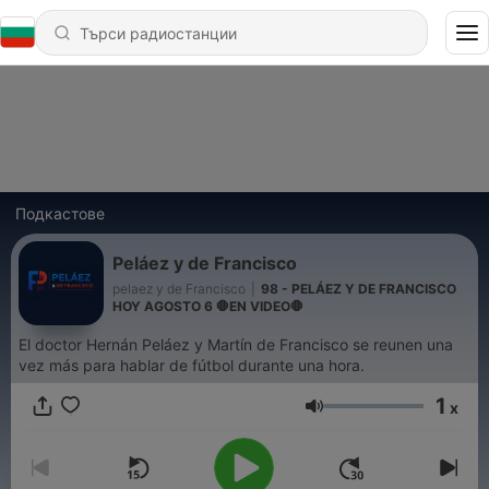
Подкастове
Peláez y de Francisco
pelaez y de Francisco
|
98 - PELÁEZ Y DE FRANCISCO
HOY AGOSTO 6 🛑EN VIDEO🛑
El doctor Hernán Peláez y Martín de Francisco se reunen una
vez más para hablar de fútbol durante una hora.
1
x
Сила на звука