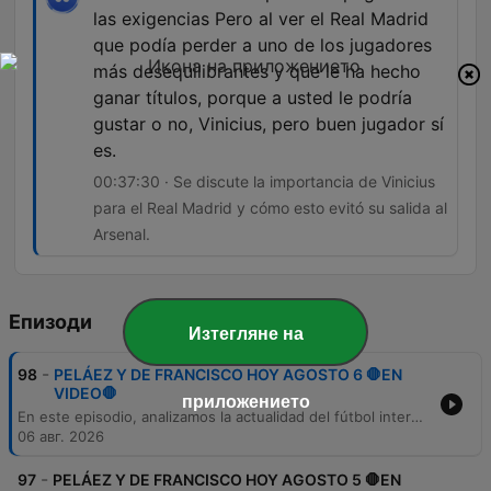
las exigencias Pero al ver el Real Madrid
que podía perder a uno de los jugadores
más desequilibrantes y que le ha hecho
ganar títulos, porque a usted le podría
gustar o no, Vinicius, pero buen jugador sí
es.
00:37:30 · Se discute la importancia de Vinicius
para el Real Madrid y cómo esto evitó su salida al
Arsenal.
Епизоди
Изтегляне на
-
98
PELÁEZ Y DE FRANCISCO HOY AGOSTO 6 🛑EN
VIDEO🛑
приложението
En este episodio, analizamos la actualidad del fútbol internacional y local, desde el documental sobre Carlos Bilardo y los rumores sobre la final del Mundial 2030, hasta el rendimiento de jugadores colombianos en ligas como la MLS y Brasil. También profundizamos en la crisis técnica de la Selección Colombia, los movimientos del mercado de fichajes —incluyendo casos como Manjoma Castillo y Nicolás Hernández— y las novedades sobre transferencias internacionales, arbitraje y la programación de la liga colombiana.
06 авг. 2026
-
97
PELÁEZ Y DE FRANCISCO HOY AGOSTO 5 🛑EN