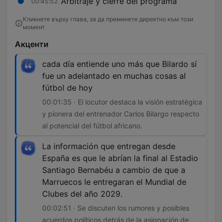
Arbitraje y cierre del programa
00:45:52
Кликнете върху глава, за да преминете директно към този
момент
Акценти
cada día entiende uno más que Bilardo sí
fue un adelantado en muchas cosas al
fútbol de hoy
00:01:35 · El locutor destaca la visión estratégica
y pionera del entrenador Carlos Bilargo respecto
al potencial del fútbol africano.
La información que entregan desde
España es que le abrían la final al Estadio
Santiago Bernabéu a cambio de que a
Marruecos le entregaran el Mundial de
Clubes del año 2029.
00:02:51 · Se discuten los rumores y posibles
acuerdos políticos detrás de la asignación de