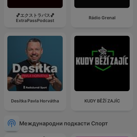
🏀エクストラパス🏀
Rádio Grenal
ExtraPassPodcast
Desítka Pavla Horvátha
KUDY BĚŽÍ ZAJÍC
Международни подкасти Спорт