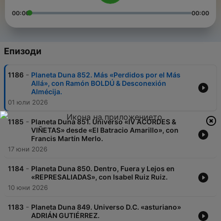
00:00
00:00
Епизоди
-
1186
Planeta Duna 852. Más «Perdidos por el Más
Allá», con Ramón BOLDÚ & Desconexión
Almécija.
01 юли 2026
-
1185
Planeta Duna 851. Universo «IV ACORDES &
VIÑETAS» desde «El Batracio Amarillo», con
Francis Martín Merlo.
17 юни 2026
-
1184
Planeta Duna 850. Dentro, Fuera y Lejos en
«REPRESALIADAS», con Isabel Ruiz Ruiz.
10 юни 2026
-
1183
Planeta Duna 849. Universo D.C. «asturiano»
ADRIÁN GUTIÉRREZ.