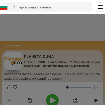
Подкастове
PLANETA DUNA
La Duna
|
1186 - Planeta Duna 852. Más «Perdidos por
el Más Allá», con Ramón BOLDÚ & Desconexión
Almécija.
variedades desde la radio bien hecha . dias de radio se recicla
cada día desde www.candilradio.com .
1
x
Сила на звука