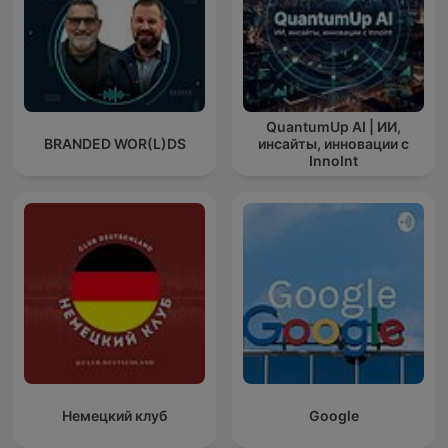
QuantumUp AI | ИИ,
BRANDED WOR(L)DS
инсайты, инновации с
InnoInt
Немецкий клуб
Google