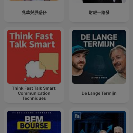
兆華與股惑仔
財經一路發
Think Fast Talk Smart:
Communication
De Lange Termijn
Techniques