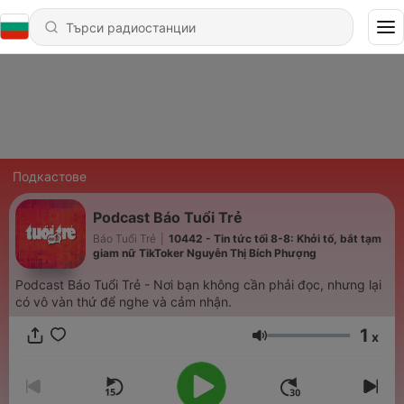
Подкастове
Podcast Báo Tuổi Trẻ
Báo Tuổi Trẻ
|
10442 - Tin tức tối 8-8: Khởi tố, bắt tạm
giam nữ TikToker Nguyễn Thị Bích Phượng
Podcast Báo Tuổi Trẻ - Nơi bạn không cần phải đọc, nhưng lại
có vô vàn thứ để nghe và cảm nhận.
1
x
Сила на звука