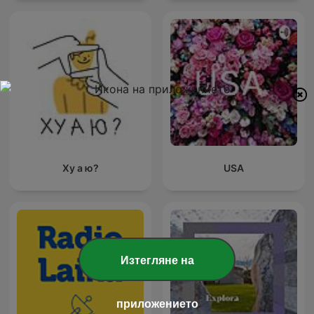
Ху а ю?
USA
Изтегляне на
приложението