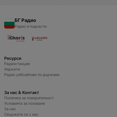
БГ Радио
Радио и подкасти
Ресурси
Радиостанции
Уиджети
Радио уебсайтове по държави
За нас & Контакт
Политика за поверителност
Условията за ползване
За нас
Свържете се с нас