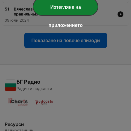
Изтегляне на
-
51
Вячеслав Ивлев Артикул Продакшн - о
правильных мобильных приложениях
09 юли 2024
приложението
Показване на повече епизоди
БГ Радио
Радио и подкасти
Ресурси
Радиостанции