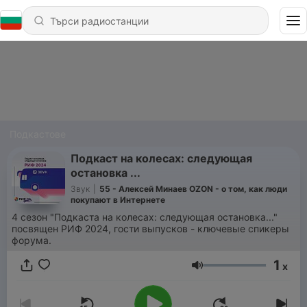
Подкастове
Подкаст на колесах: следующая
остановка ...
Звук
|
55 - Алексей Минаев OZON - о том, как люди
покупают в Интернете
4 сезон "Подкаста на колесах: следующая остановка..."
посвящен РИФ 2024, гости выпусков - ключевые спикеры
форума.
1
x
Сила на звука