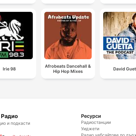
Afrobeats Dancehall &
Irie 98
David Guet
Hip Hop Mixes
 Радио
Ресурси
Радиостанции
ио и подкасти
Уиджети
Радио уебсайтове по дър