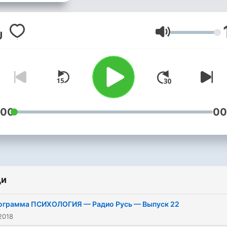
1970 — 2018 годов
Качественный романтич
шансон Новинки последн
Сила на звука
2-х лет
:00
00
ди
ограмма ПСИХОЛОГИЯ — Радио Русь — Выпуск 22
2018