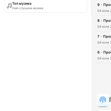
Топ музика
-
9
Про
Най-слушана музика
04 юли 
-
8
Про
04 юли 
-
7
Про
04 юли 
-
6
Про
04 юли 