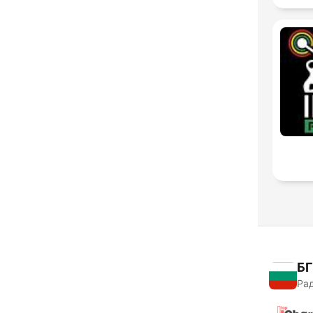
БГ
Рад