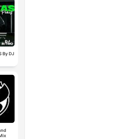
 By DJ
and
Mix