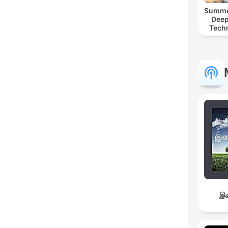
Summer
Deep
Tech
Chi
இச