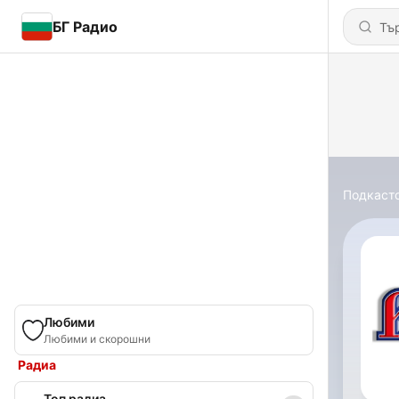
БГ Радио
Подкаст
Любими
Любими и скорошни
Радиа
Топ радиа