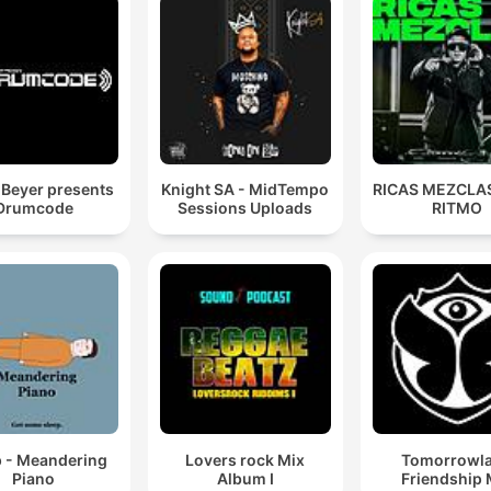
Beyer presents
Knight SA - MidTempo
RICAS MEZCLAS
Drumcode
Sessions Uploads
RITMO
p - Meandering
Lovers rock Mix
Tomorrowl
Piano
Album I
Friendship 