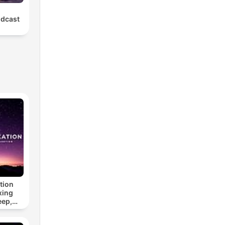
odcast
tion
xing
eep,
 &
n