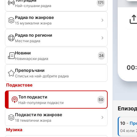
171
Най-слушани радиа
Радиа по жанрове
15 музикални жанра
Радиа по региони
Местни радиа
Новини
24
Новинарски радиа
00
Препоръчани
Списък на най-добрите радиа
Подкастове
Топ подкасти
50
Най-популярни подкасти
Епизо
Подкасти по жанрове
18 тематични жанра
-
10
Пр
Музика
04 юли 