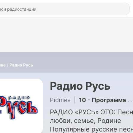
ове
Радио Русь
Радио Русь
Pidmev
|
10 - Программа ПСИХОЛОГИЯ — Радио Русь — Выпуск 22
РАДИО «РУСЬ» ЭТО: Песн
любви, семье, Родине
Популярные русские пес