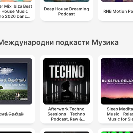
 Mix Ibiza Best
Deep House Dreaming
 House Music
RNB Motion P
Podcast
no 2026 Dance
ll Out Lounge
Podcast
Международни подкасти Музика
Afterwork Techno
Sleep Medita
ைத் தென்றல்
Sessions – Techno
Music - Rela
Podcast, Raw &
Music for Sl
Hypnotic Techno
Meditation
Mixes
Relaxatio