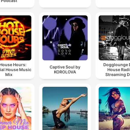
Podcast
 House Hours:
Dogglounge 
Captive Soul by
ial House Music
House Radi
KOROLOVA
Mix
Streaming 
House 24