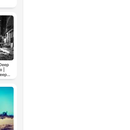
Deep
o |
Deep
/7