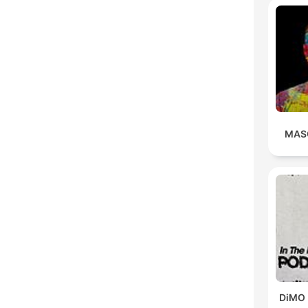
MAS
DiMO 