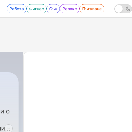
Работа
Фитнес
Сън
Релакс
Пътуване
и о
ни